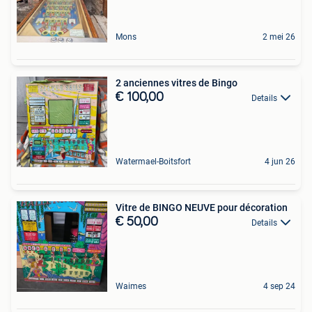
Mons
2 mei 26
2 anciennes vitres de Bingo
€ 100,00
Details
Watermael-Boitsfort
4 jun 26
Vitre de BINGO NEUVE pour décoration
€ 50,00
Details
Waimes
4 sep 24