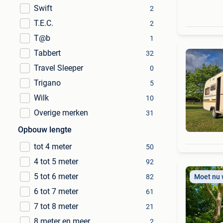
Swift
2
T.E.C.
2
T@b
1
Tabbert
32
Travel Sleeper
0
Trigano
5
Wilk
10
Overige merken
31
Opbouw lengte
tot 4 meter
50
4 tot 5 meter
92
5 tot 6 meter
82
Moet nu
6 tot 7 meter
61
7 tot 8 meter
21
8 meter en meer
2