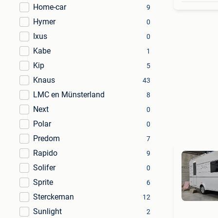
Home-car
9
Hymer
0
Ixus
0
Kabe
1
Kip
5
Knaus
43
LMC en Münsterland
8
Next
0
Polar
0
Predom
7
Rapido
9
Solifer
0
Sprite
6
Sterckeman
12
Sunlight
2