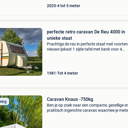
2025
4 tot 5 meter
perfecte retro caravan De Reu 4000 in
unieke staat
Prachtige de reu in perfecte staat met voorten
nieuwe ijskast 1 zijde tafel met bank voor 4
personen andere zijde lattenbodem met dikke
matras (ook mogelijkheid om het tafel met ba
voor 4 personen
1981
Tot 4 meter
Caravan Knaus -750kg
 weg
Ben je op zoek naar een compacte, gezellige e
praktisch ingerichte caravan waarmee je met
op vakantie kunt? Dan is deze mooie knaus
caravan precies wat je zoekt! Deze caravan he
een maximaal to