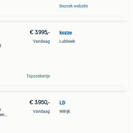
Bezoek website
€ 3.995,-
kozze
Vandaag
Lubbeek
t
nk
Topzoekertje
€ 3.950,-
LD
n
Vandaag
Wilrijk
een
eft