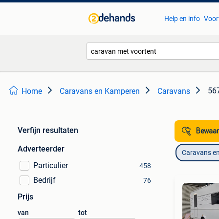
Help en info
Voor
567
Home
Caravans en Kamperen
Caravans
Verfijn resultaten
Bewaar
Adverteerder
Caravans e
Particulier
458
Bedrijf
76
Prijs
van
tot