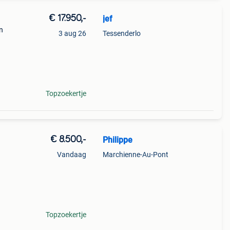
€ 17.950,-
jef
n
3 aug 26
Tessenderlo
19
Topzoekertje
€ 8.500,-
Philippe
Vandaag
Marchienne-Au-Pont
Topzoekertje