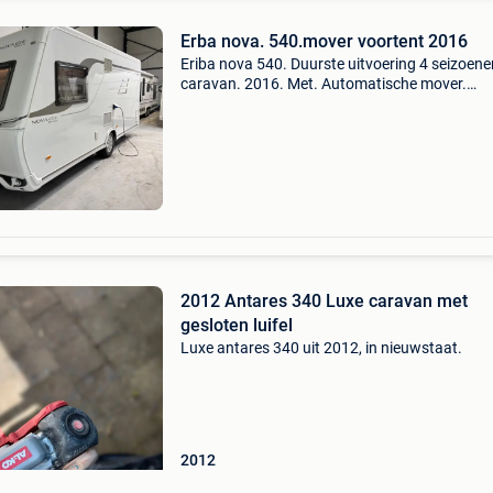
Erba nova. 540.mover voortent 2016
Eriba nova 540. Duurste uitvoering 4 seizoene
caravan. 2016. Met. Automatische mover.
Voortent. 12 Volt paket. Goede staat. Te
bezichtigen laakdal. Te bezichtigen langvoort 
laakdal unit 19e. Op af
2012 Antares 340 Luxe caravan met
gesloten luifel
Luxe antares 340 uit 2012, in nieuwstaat.
2012