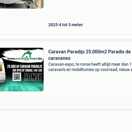
Hier zijn enkele voordelen van dit model: kwalit
2025
4 tot 5 meter
Caravan Paradijs 25.000m2 Paradis de
caravanes
Caravan-expo, te ronse heeft altijd meer dan 
caravan's en mobilhomes op voorraad, nieuw 
tweedehands. In de 6500m2 overdekte toonz
kan u kiezen tussen vele modellen van de mer
tabbert