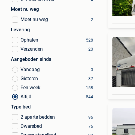
Moet nu weg
Moet nu weg
2
Levering
Ophalen
528
Verzenden
20
Aangeboden sinds
Vandaag
0
Gisteren
37
Een week
158
Altijd
544
Type bed
2 aparte bedden
96
Dwarsbed
76