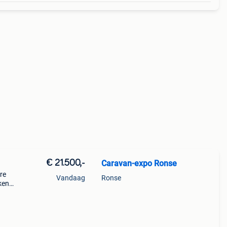
€ 21.500,-
Caravan-expo Ronse
re
Vandaag
Ronse
kende
s.
eit e