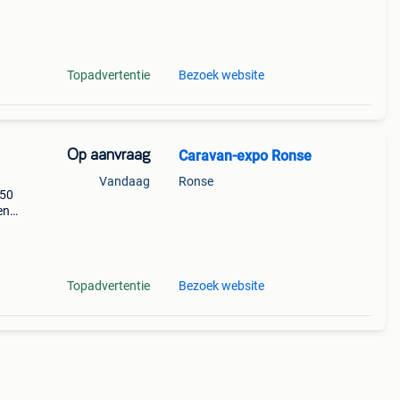
eit e
Topadvertentie
Bezoek website
Op aanvraag
Caravan-expo Ronse
Vandaag
Ronse
150
en
alen
ken
Topadvertentie
Bezoek website