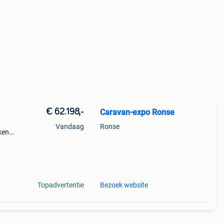
€ 62.198,-
Caravan-expo Ronse
Vandaag
Ronse
ken
:
Topadvertentie
Bezoek website