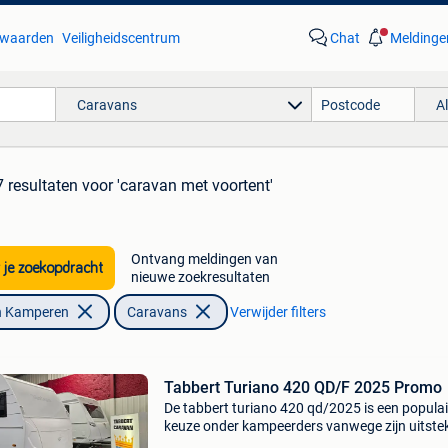
waarden
Veiligheidscentrum
Chat
Meldinge
Caravans
A
 resultaten
voor 'caravan met voortent'
Ontvang meldingen van
 je zoekopdracht
nieuwe zoekresultaten
n Kamperen
Caravans
Verwijder filters
Tabbert Turiano 420 QD/F 2025 Promo
De tabbert turiano 420 qd/2025 is een populai
keuze onder kampeerders vanwege zijn uitste
prijs-kwaliteitverhouding en praktische functie