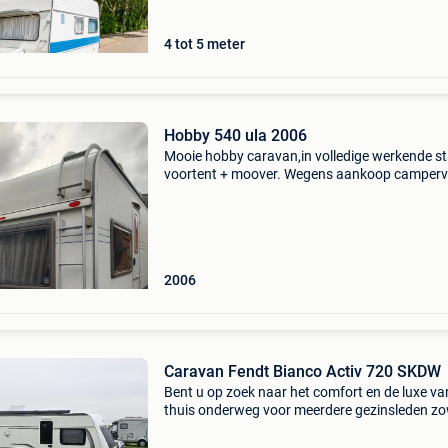
4 tot 5 meter
Hobby 540 ula 2006
Mooie hobby caravan,in volledige werkende st
voortent + moover. Wegens aankoop camperv
8800€
2006
Caravan Fendt Bianco Activ 720 SKDW
Bent u op zoek naar het comfort en de luxe va
thuis onderweg voor meerdere gezinsleden zo
op winter als zomervakantie, zoek dan niet ver
Met onze fendt bianco activ 720 skdw hebt u 