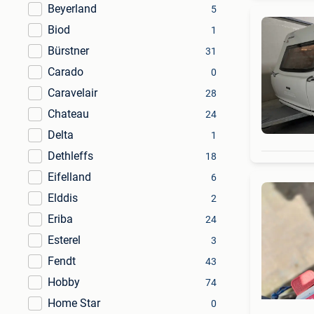
Beyerland
5
Biod
1
Bürstner
31
Carado
0
Caravelair
28
Chateau
24
Delta
1
Dethleffs
18
Eifelland
6
Elddis
2
Eriba
24
Esterel
3
Fendt
43
Hobby
74
Home Star
0