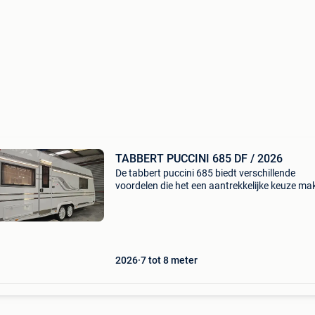
TABBERT PUCCINI 685 DF / 2026
De tabbert puccini 685 biedt verschillende
voordelen die het een aantrekkelijke keuze ma
voor kampeerliefhebbers: ruim en comfortabel
deze caravan heeft een ruime indeling met een
queensbed en een
2026
7 tot 8 meter