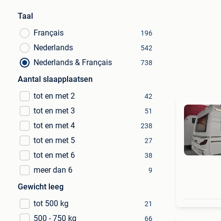
Taal
Français
196
Nederlands
542
Nederlands & Français
738
Aantal slaapplaatsen
tot en met 2
42
tot en met 3
51
tot en met 4
238
tot en met 5
27
tot en met 6
38
meer dan 6
9
Gewicht leeg
tot 500 kg
21
500 - 750 kg
66