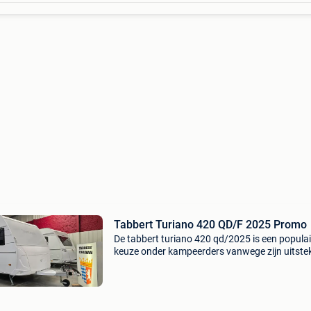
Tabbert Turiano 420 QD/F 2025 Promo
De tabbert turiano 420 qd/2025 is een populai
keuze onder kampeerders vanwege zijn uitste
prijs-kwaliteitverhouding en praktische functie
Hier zijn enkele voordelen van dit model: kwalit