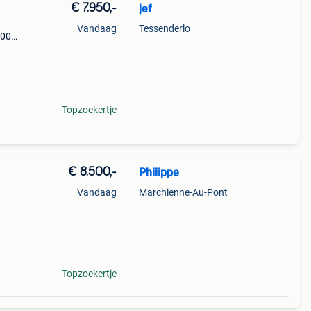
€ 7.950,-
jef
Vandaag
Tessenderlo
100
Topzoekertje
€ 8.500,-
Philippe
Vandaag
Marchienne-Au-Pont
Topzoekertje