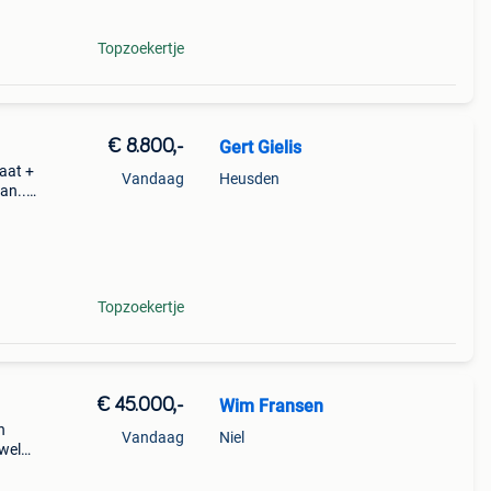
Topzoekertje
€ 8.800,-
Gert Gielis
aat +
Vandaag
Heusden
an..
Topzoekertje
€ 45.000,-
Wim Fransen
n
Vandaag
Niel
wel
der.
het