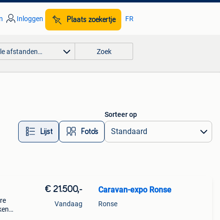
n
Inloggen
FR
Plaats zoekertje
lle afstanden…
Zoek
Sorteer op
Lijst
Foto’s
€ 21.500,-
Caravan-expo Ronse
re
Vandaag
Ronse
kende
s.