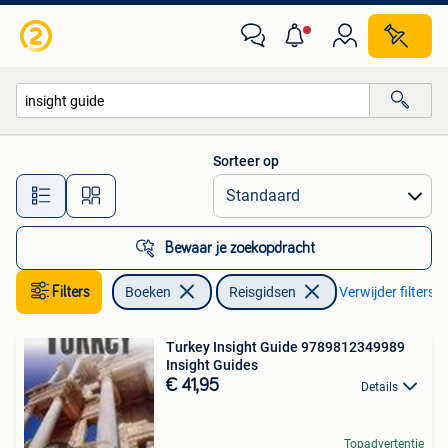
Reisgidsen
Sorteer op
Alle afstanden…
Bewaar je zoekopdracht
Filters
Boeken
Reisgidsen
Verwijder filters
Turkey Insight Guide 9789812349989
Insight Guides
€ 41,95
Details
Topadvertentie