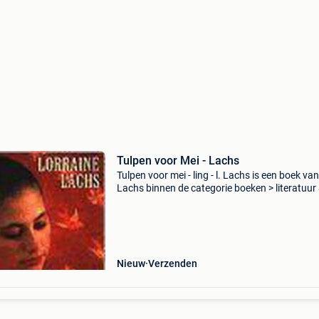
Tulpen voor Mei - Lachs
Tulpen voor mei - ling - l. Lachs is een boek van 
Lachs binnen de categorie boeken > literatuur
romans. Auteur: l. Lachs categorie: boeken >
literatuur & romans ean: 9789075606065 s
Nieuw
Verzenden