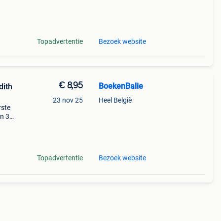
ag
Topadvertentie
Bezoek website
€ 8,95
BoekenBalie
dith
23 nov 25
Heel België
rste
en 30
ag
en
Topadvertentie
Bezoek website