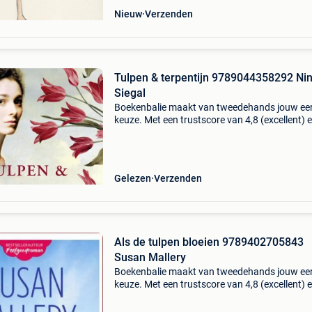
Nieuw
Verzenden
Tulpen & terpentijn 9789044358292 Ni
Siegal
Boekenbalie maakt van tweedehands jouw ee
keuze. Met een trustscore van 4,8 (excellent) 
dagen retour garantie maken we dat iedere d
waar. Bestel direct op onze website! Titel: tulp
Gelezen
Verzenden
Als de tulpen bloeien 9789402705843
Susan Mallery
Boekenbalie maakt van tweedehands jouw ee
keuze. Met een trustscore van 4,8 (excellent) 
dagen retour garantie maken we dat iedere d
waar. Bestel direct op onze website! Titel: als 