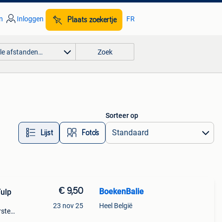
n
Inloggen
FR
Plaats zoekertje
lle afstanden…
Zoek
Sorteer op
Lijst
Foto’s
€ 9,50
BoekenBalie
ulp
23 nov 25
Heel België
rste
en 30