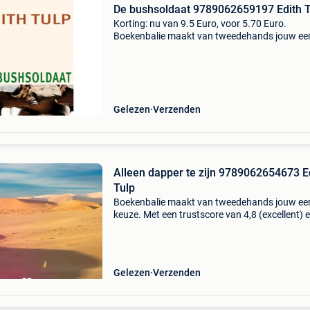
De bushsoldaat 9789062659197 Edith T
Korting: nu van 9.5 Euro, voor 5.70 Euro.
Boekenbalie maakt van tweedehands jouw ee
keuze. Met een trustscore van 4,8 (excellent) 
dagen retour garantie maken we dat iedere d
waar. Bestel d
Gelezen
Verzenden
Alleen dapper te zijn 9789062654673 E
Tulp
Boekenbalie maakt van tweedehands jouw ee
keuze. Met een trustscore van 4,8 (excellent) 
dagen retour garantie maken we dat iedere d
waar. Bestel direct op onze website! Titel: alle
dappe
Gelezen
Verzenden