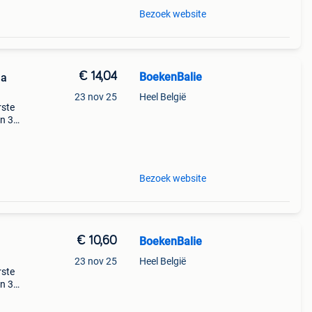
Bezoek website
€ 14,04
BoekenBalie
na
23 nov 25
Heel België
rste
en 30
ag
en &
Bezoek website
€ 10,60
BoekenBalie
23 nov 25
Heel België
rste
en 30
ag
de