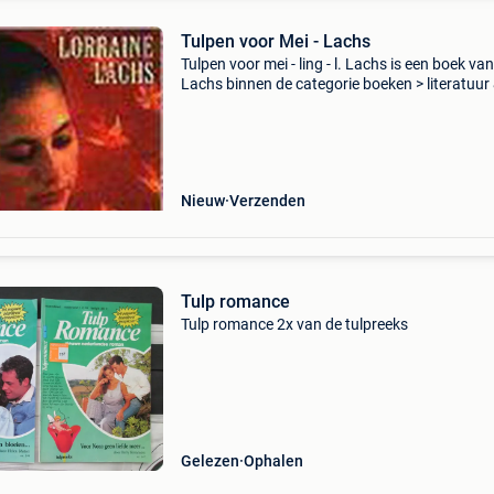
Tulpen voor Mei - Lachs
Tulpen voor mei - ling - l. Lachs is een boek van 
Lachs binnen de categorie boeken > literatuur
romans. Auteur: l. Lachs categorie: boeken >
literatuur & romans ean: 9789075606065 s
Nieuw
Verzenden
Tulp romance
Tulp romance 2x van de tulpreeks
Gelezen
Ophalen