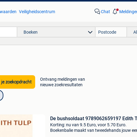
waarden
Veiligheidscentrum
Chat
Meldinge
Boeken
A
Ontvang meldingen van
 je zoekopdracht
nieuwe zoekresultaten
De bushsoldaat 9789062659197 Edith T
Korting: nu van 9.5 Euro, voor 5.70 Euro.
Boekenbalie maakt van tweedehands jouw ee
keuze. Met een trustscore van 4,8 (excellent) 