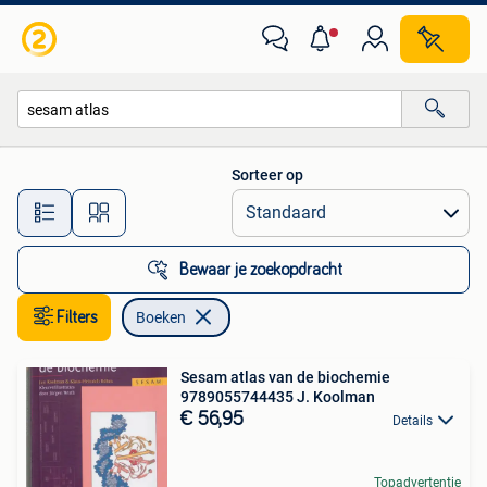
Boeken
Sorteer op
Alle afstanden…
Bewaar je zoekopdracht
Filters
Boeken
Sesam atlas van de biochemie
9789055744435 J. Koolman
€ 56,95
Details
Topadvertentie