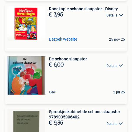
Roodkapje schone slaapster - Disney
€ 3,95
Details
Bezoek website
25 nov 25
De schone slaapster
€ 6,00
Details
Geel
2 jul 25
Sprookjeskabinet de schone slaapster
9789035906402
€ 9,35
Details