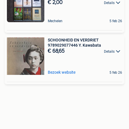
€ 2,00
Details
Mechelen
5 feb 26
SCHOONHEID EN VERDRIET
9789029077446 Y. Kawabata
€ 68,65
Details
Bezoek website
5 feb 26