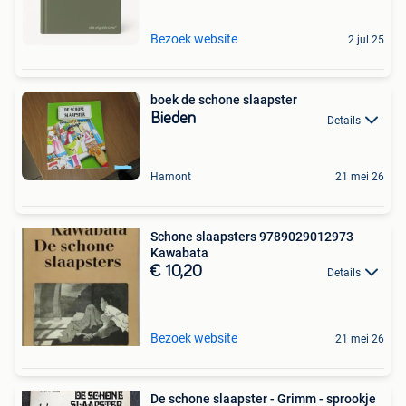
Bezoek website
2 jul 25
boek de schone slaapster
Bieden
Details
Hamont
21 mei 26
Schone slaapsters 9789029012973
Kawabata
€ 10,20
Details
Bezoek website
21 mei 26
De schone slaapster - Grimm - sprookje