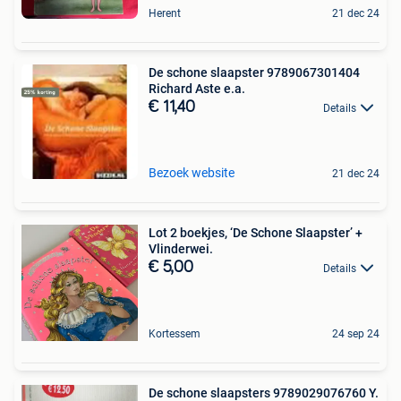
Herent
21 dec 24
De schone slaapster 9789067301404
Richard Aste e.a.
€ 11,40
Details
Bezoek website
21 dec 24
Lot 2 boekjes, ‘De Schone Slaapster’ +
Vlinderwei.
€ 5,00
Details
Kortessem
24 sep 24
De schone slaapsters 9789029076760 Y.