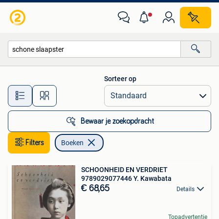
Boeken
Sorteer op
Alle afstanden…
Bewaar je zoekopdracht
Filters
Boeken
SCHOONHEID EN VERDRIET
9789029077446 Y. Kawabata
€ 68,65
Details
Topadvertentie