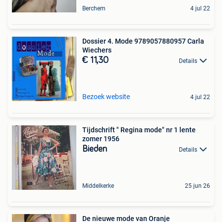
Berchem
4 jul 22
Dossier 4. Mode 9789057880957 Carla
Wiechers
€ 11,30
Details
Bezoek website
4 jul 22
Tijdschrift " Regina mode" nr 1 lente
zomer 1956
Bieden
Details
Middelkerke
25 jun 26
De nieuwe mode van Oranje