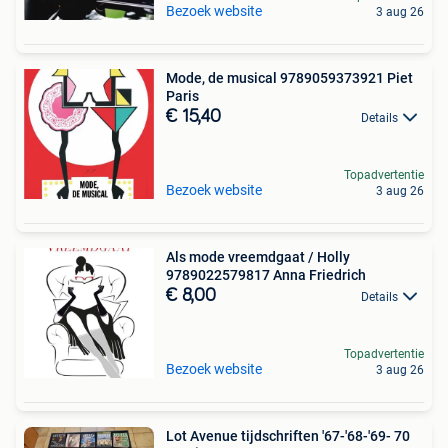
Bezoek website
3 aug 26
Mode, de musical 9789059373921 Piet
Paris
€ 15,40
Details
Topadvertentie
Bezoek website
3 aug 26
Als mode vreemdgaat / Holly
9789022579817 Anna Friedrich
€ 8,00
Details
Topadvertentie
Bezoek website
3 aug 26
Lot Avenue tijdschriften '67-'68-'69- 70