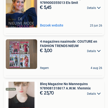
9789000355013 Els Smit
€ 5,45
Details
Bezoek website
25 jun 26
4 magazines naaimode: COUTURE en
FASHION TRENDS NIEUW
€ 3,00
Details
Itegem
4 aug 26
Bleq Magazine No Mannequins
9789081318617 A.W.M. Vlemmix
€ 23,70
Details