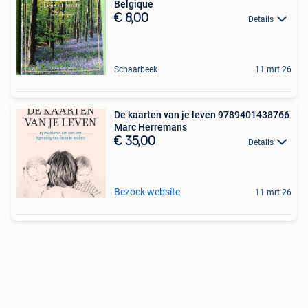
Belgique
€ 8,00
Details
Schaarbeek
11 mrt 26
De kaarten van je leven 9789401438766
Marc Herremans
€ 35,00
Details
Bezoek website
11 mrt 26