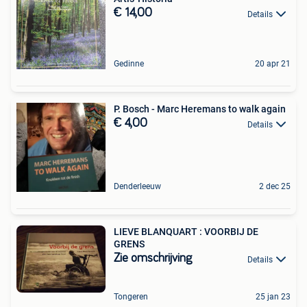
€ 14,00
Details
Gedinne
20 apr 21
P. Bosch - Marc Heremans to walk again
€ 4,00
Details
Denderleeuw
2 dec 25
LIEVE BLANQUART : VOORBIJ DE
GRENS
Zie omschrijving
Details
Tongeren
25 jan 23