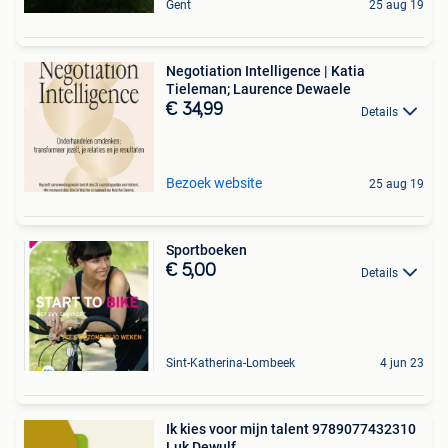
Gent
25 aug 19
Negotiation Intelligence | Katia
Tieleman; Laurence Dewaele
€ 34,99
Details
Bezoek website
25 aug 19
Sportboeken
€ 5,00
Details
Sint-Katherina-Lombeek
4 jun 23
Ik kies voor mijn talent 9789077432310
Luk Dewulf