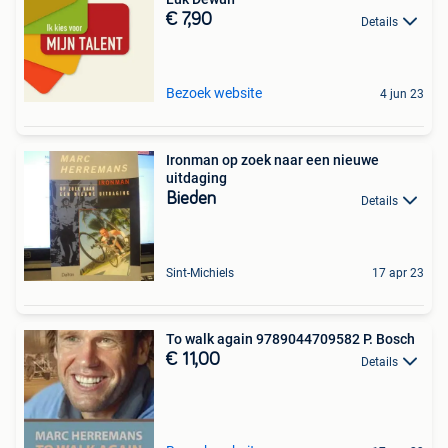
€ 7,90
Details
Bezoek website
4 jun 23
Ironman op zoek naar een nieuwe
uitdaging
Bieden
Details
Sint-Michiels
17 apr 23
To walk again 9789044709582 P. Bosch
€ 11,00
Details