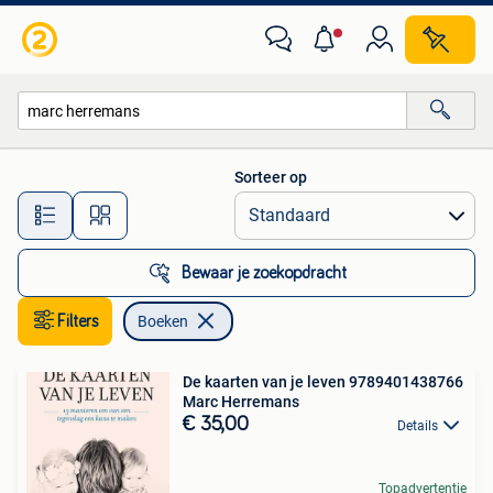
Boeken
Sorteer op
Alle afstanden…
Bewaar je zoekopdracht
Filters
Boeken
De kaarten van je leven 9789401438766
Marc Herremans
€ 35,00
Details
Topadvertentie