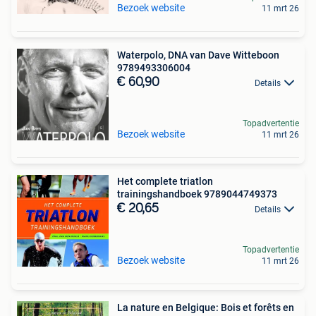
Bezoek website
11 mrt 26
Waterpolo, DNA van Dave Witteboon
9789493306004
€ 60,90
Details
Topadvertentie
Bezoek website
11 mrt 26
Het complete triatlon
trainingshandboek 9789044749373
€ 20,65
Details
Topadvertentie
Bezoek website
11 mrt 26
La nature en Belgique: Bois et forêts en