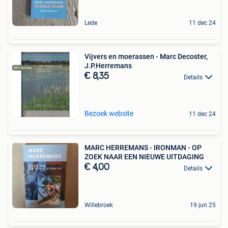
Lede
11 dec 24
Vijvers en moerassen - Marc Decoster,
J.P.Herremans
€ 8,35
Details
Bezoek website
11 dec 24
MARC HERREMANS - IRONMAN - OP
ZOEK NAAR EEN NIEUWE UITDAGING
€ 4,00
Details
Willebroek
19 jun 25