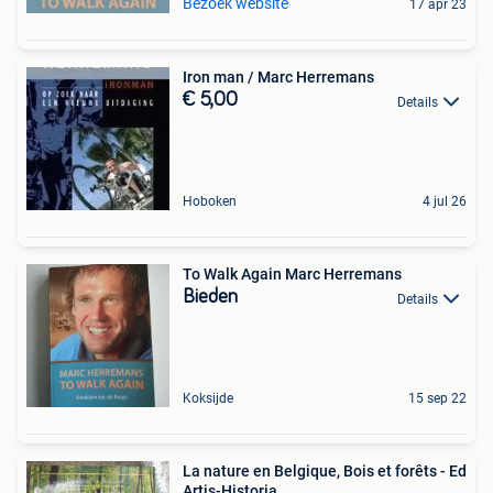
Bezoek website
17 apr 23
Iron man / Marc Herremans
€ 5,00
Details
Hoboken
4 jul 26
To Walk Again Marc Herremans
Bieden
Details
Koksijde
15 sep 22
La nature en Belgique, Bois et forêts - Ed
Artis-Historia