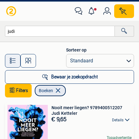
Boeken
Sorteer op
Alle afstanden…
Bewaar je zoekopdracht
Filters
Boeken
Nooit meer liegen? 9789400512207
Judi Ketteler
€ 9,65
Details
Topadvertentie