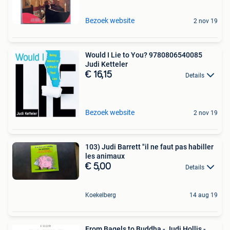
Bezoek website
2 nov 19
Would I Lie to You? 9780806540085
Judi Ketteler
€ 16,15
Details
Bezoek website
2 nov 19
103) Judi Barrett "il ne faut pas habiller
les animaux
€ 5,00
Details
Koekelberg
14 aug 19
From Bagels to Buddha - Judi Hollis -