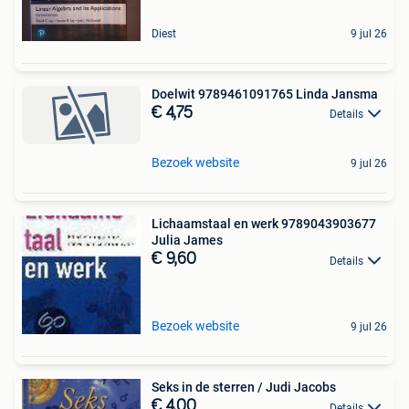
Diest
9 jul 26
Doelwit 9789461091765 Linda Jansma
€ 4,75
Details
Bezoek website
9 jul 26
Lichaamstaal en werk 9789043903677
Julia James
€ 9,60
Details
Bezoek website
9 jul 26
Seks in de sterren / Judi Jacobs
€ 4,00
Details