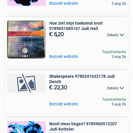
Bezoek website
3 aug 26
Hoe ziet mijn toekomst eruit
9789051085167 Judi Hall
€ 6,20
Details
Topadvertentie
Bezoek website
3 aug 26
Shakespeare 9780241632178 Judi
Dench
€ 22,30
Details
Topadvertentie
Bezoek website
3 aug 26
Nooit meer liegen? 9789400512207
Judi Ketteler