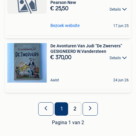
Pearson New
€ 25,50
Details
Bezoek website
17 jun 25
De Avonturen Van Judi “De Zwervers”
GESIGNEERD W.Vandersteen
€ 370,00
Details
Aalst
24 jun 26
1
2
Pagina 1 van 2