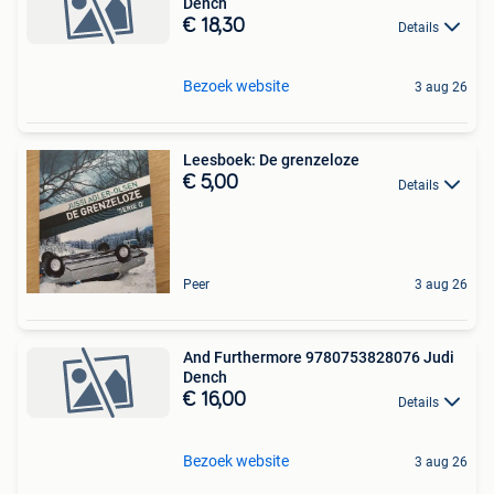
Dench
€ 18,30
Details
Bezoek website
3 aug 26
Leesboek: De grenzeloze
€ 5,00
Details
Peer
3 aug 26
And Furthermore 9780753828076 Judi
Dench
€ 16,00
Details
Bezoek website
3 aug 26