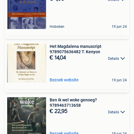
Hoboken
19 jun 24
Het Magdalena manuscript
9789075636482 T. Kenyon
€ 14,04
Details
Bezoek website
19 jun 24
Ben ik wel woke genoeg?
9789463713658
€ 22,95
Details
Bezoek website
19 jun 24