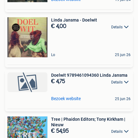
Linda Jansma - Doelwit
€ 4,00
Details
Lo
25 jun 26
Doelwit 9789461094360 Linda Jansma
€ 4,75
Details
Bezoek website
25 jun 26
Tree | Phaidon Editors; Tony Kirkham |
Nieuw
€ 54,95
Details