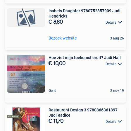
Isabels Daughter 9780752857909 Judi
Hendricks
€ 8,80
Details
Bezoek website
3 aug 26
Hoe ziet mijn toekomst eruit? Judi Hall
€ 10,00
Details
Gent
2 nov 19
Restaurant Design 3 9780866361897
Judi Radice
€ 11,70
Details