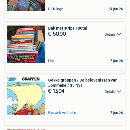
De Klinge
24 jun 26
Bak met strips 100tal
€ 50,00
Details
Lint
7 jun 26
Gekke grappen / De belevenissen van
Jommeke / 35 Nys
€ 13,04
Details
Bezoek website
7 jun 26