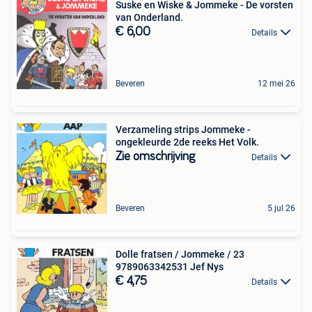
Suske en Wiske & Jommeke - De vorsten
van Onderland.
€ 6,00
Details
Beveren
12 mei 26
Verzameling strips Jommeke -
ongekleurde 2de reeks Het Volk.
Zie omschrijving
Details
Beveren
5 jul 26
Dolle fratsen / Jommeke / 23
9789063342531 Jef Nys
€ 4,75
Details