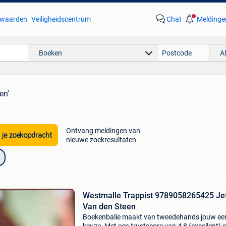
waarden
Veiligheidscentrum
Chat
Meldinge
Boeken
A
en'
Ontvang meldingen van
 je zoekopdracht
nieuwe zoekresultaten
Westmalle Trappist 9789058265425 Je
Van den Steen
Boekenbalie maakt van tweedehands jouw ee