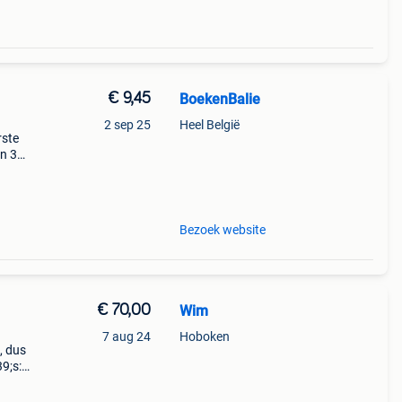
€ 9,45
BoekenBalie
2 sep 25
Heel België
rste
en 30
ag
ë,
Bezoek website
€ 70,00
Wim
7 aug 24
Hoboken
, dus
9;s:
van de