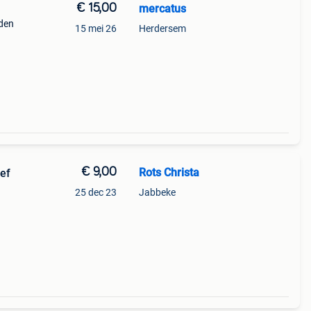
€ 15,00
mercatus
 den
15 mei 26
Herdersem
9;s
€ 9,00
Rots Christa
25 dec 23
Jabbeke