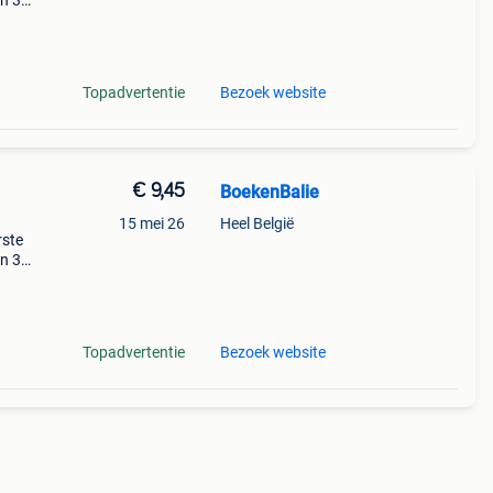
en 30
ag
Topadvertentie
Bezoek website
€ 9,45
BoekenBalie
15 mei 26
Heel België
rste
en 30
ag
ë,
Topadvertentie
Bezoek website