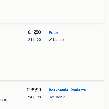
€ 17,50
Peter
n
24 jul 20
Willebroek
de
uit
€ 39,99
Boekhandel Roelants
24 jul 20
Heel België
halen
a t/m