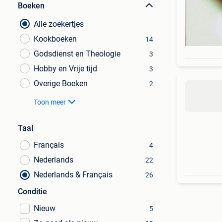
Boeken
Alle zoekertjes
Kookboeken
14
Godsdienst en Theologie
3
Hobby en Vrije tijd
3
Overige Boeken
2
Toon meer
Taal
Français
4
Nederlands
22
Nederlands & Français
26
Conditie
Nieuw
5