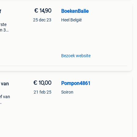
€ 14,90
BoekenBalie
f
25 dec 23
Heel België
rste
en 30
ag
Bezoek website
€ 10,00
Pompon4861
 van
21 feb 25
Soiron
ef van
bon