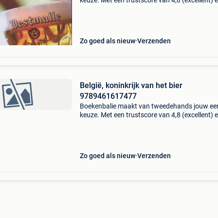
keuze. Met een trustscore van 4,8 (excellent) 
dagen retour garantie maken we dat iedere d
waar. Bestel direct op onze website! Titel:
westmalle tr
Zo goed als nieuw
Verzenden
België, koninkrijk van het bier
9789461617477
Boekenbalie maakt van tweedehands jouw ee
keuze. Met een trustscore van 4,8 (excellent) 
dagen retour garantie maken we dat iedere d
waar. Bestel direct op onze website! Titel: belgi
koni
Zo goed als nieuw
Verzenden