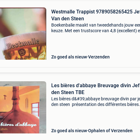
Westmalle Trappist 9789058265425 Je
Van den Steen
Boekenbalie maakt van tweedehands jouw ee
keuze. Met een trustscore van 4,8 (excellent) 
dagen retour garantie maken we dat iedere d
waar. Bestel direct op onze website! Titel:
westmalle tr
Zo goed als nieuw
Verzenden
Les bières d'abbaye Breuvage divin Jef
den Steen TBE
Les bières d&#39;abbaye breuvage divin par j
den steen présentation des différentes bières
d&#39;abbaye nombreuses illustrations très 
état
Zo goed als nieuw
Ophalen of Verzenden