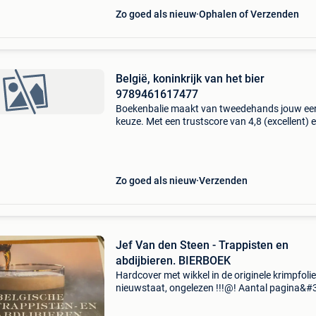
Zo goed als nieuw
Ophalen of Verzenden
België, koninkrijk van het bier
9789461617477
Boekenbalie maakt van tweedehands jouw ee
keuze. Met een trustscore van 4,8 (excellent) 
dagen retour garantie maken we dat iedere d
waar. Bestel direct op onze website! Titel: belgi
koni
Zo goed als nieuw
Verzenden
Jef Van den Steen - Trappisten en
abdijbieren. BIERBOEK
Hardcover met wikkel in de originele krimpfolie
nieuwstaat, ongelezen !!!@! Aantal pagina&#3
360. 9789401420587 Contributors: andrew
verschetze abdijbieren zijn het nec plus ultra 