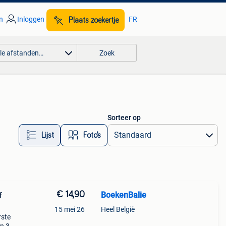
n
Inloggen
FR
Plaats zoekertje
lle afstanden…
Zoek
Sorteer op
Lijst
Foto’s
€ 14,90
BoekenBalie
f
15 mei 26
Heel België
rste