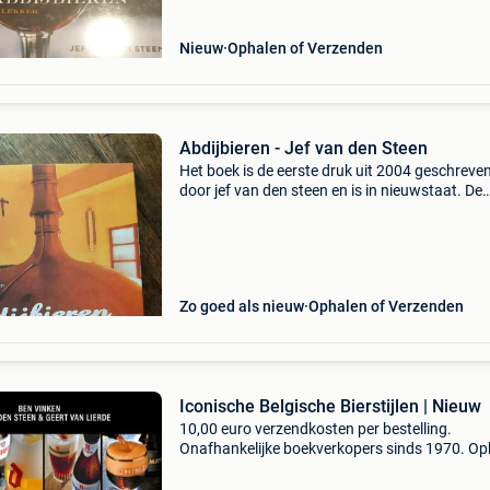
Nieuw
Ophalen of Verzenden
Abdijbieren - Jef van den Steen
Het boek is de eerste druk uit 2004 geschreve
door jef van den steen en is in nieuwstaat. De
geschiedenis, kleuren, geuren en smaken van 
belgische abdijbieren. Met exclusieve recepten 
klassenr
Zo goed als nieuw
Ophalen of Verzenden
Iconische Belgische Bierstijlen | Nieuw
10,00 euro verzendkosten per bestelling.
Onafhankelijke boekverkopers sinds 1970. Op
in onze boekhandel in nijmegen (nederland) of
dezelfde dag verstuurd bij bestellingen van m