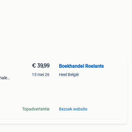
€ 39,99
Boekhandel Roelants
15 mei 26
Heel België
halen
a t/m
Topadvertentie
Bezoek website