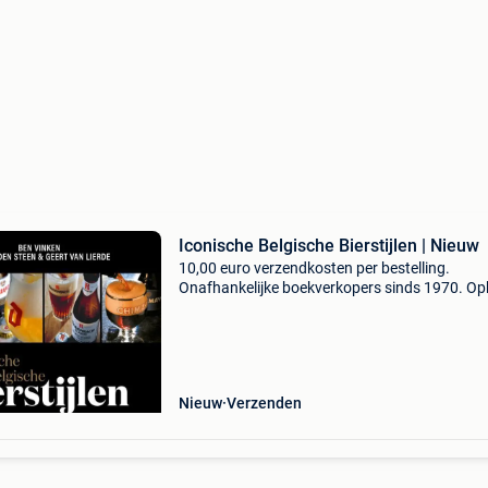
Iconische Belgische Bierstijlen | Nieuw
10,00 euro verzendkosten per bestelling.
Onafhankelijke boekverkopers sinds 1970. Op
in onze boekhandel in nijmegen (nederland) of
dezelfde dag verstuurd bij bestellingen van m
vr voor 14.00
Nieuw
Verzenden