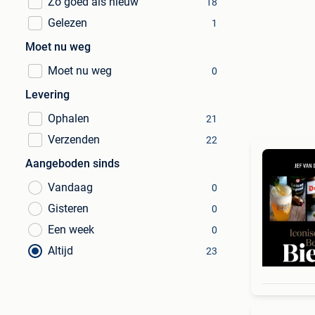
Zo goed als nieuw
18
Gelezen
1
Moet nu weg
Moet nu weg
0
Levering
Ophalen
21
Verzenden
22
Aangeboden sinds
Vandaag
0
Gisteren
0
Een week
0
Altijd
23