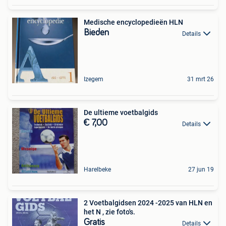
Medische encyclopedieën HLN
Bieden
Details
Izegem
31 mrt 26
De ultieme voetbalgids
€ 7,00
Details
Harelbeke
27 jun 19
2 Voetbalgidsen 2024 -2025 van HLN en
het N , zie foto's.
Gratis
Details