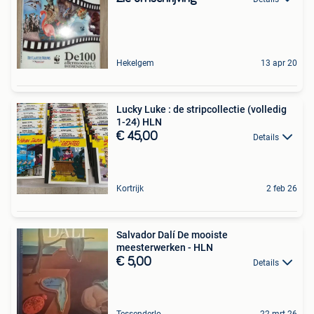
Hekelgem
13 apr 20
Lucky Luke : de stripcollectie (volledig
1-24) HLN
€ 45,00
Details
Kortrijk
2 feb 26
Salvador Dalí De mooiste
meesterwerken - HLN
€ 5,00
Details
Tessenderlo
22 mrt 26