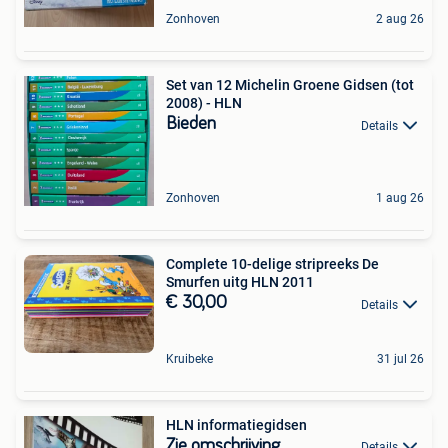
Zonhoven
2 aug 26
Set van 12 Michelin Groene Gidsen (tot
2008) - HLN
Bieden
Details
Zonhoven
1 aug 26
Complete 10-delige stripreeks De
Smurfen uitg HLN 2011
€ 30,00
Details
Kruibeke
31 jul 26
HLN informatiegidsen
Zie omschrijving
Details