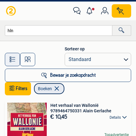
Boeken
Sorteer op
Alle afstanden…
Bewaar je zoekopdracht
Filters
Boeken
Het verhaal van Wallonië
9789464750331 Alain Gerlache
€ 10,45
Details
Topadvertentie