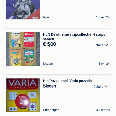
Ieper
17 sep 24
HLN De ultieme stripcollectie, 4 strips
samen
€ 5,00
Details
Izegem
3 okt 24
Hln Puzzelboek Varia puzzels
Bieden
Details
Grimbergen
30 sep 23