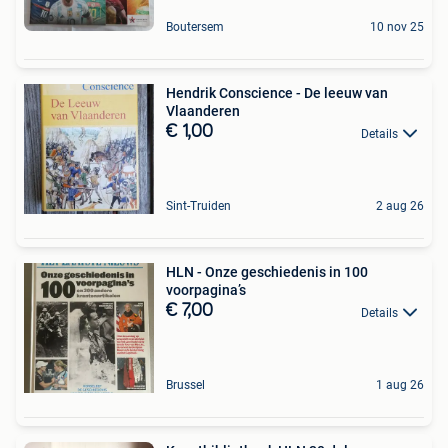
Boutersem
10 nov 25
Hendrik Conscience - De leeuw van
Vlaanderen
€ 1,00
Details
Sint-Truiden
2 aug 26
HLN - Onze geschiedenis in 100
voorpagina’s
€ 7,00
Details
Brussel
1 aug 26