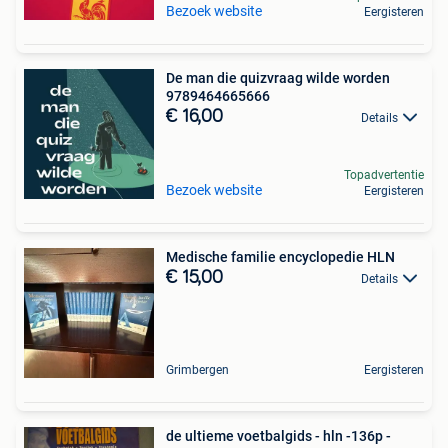
Bezoek website
Eergisteren
De man die quizvraag wilde worden
9789464665666
€ 16,00
Details
Topadvertentie
Bezoek website
Eergisteren
Medische familie encyclopedie HLN
€ 15,00
Details
Grimbergen
Eergisteren
de ultieme voetbalgids - hln -136p -