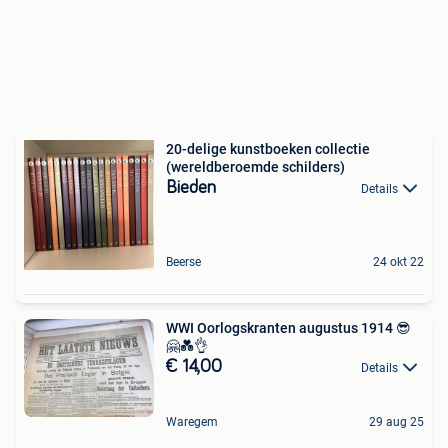
20-delige kunstboeken collectie
(wereldberoemde schilders)
Bieden
Details
Beerse
24 okt 22
WWI Oorlogskranten augustus 1914 😎
🤗💑👌
€ 14,00
Details
Waregem
29 aug 25