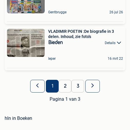
Gentbrugge
26 jul 26
VLADIMIR POETIN :De biografie in 3
delen. Inhoud, zie foto's
Bieden
Details
Ieper
16 mrt 22
1
2
3
Pagina 1 van 3
hln in Boeken