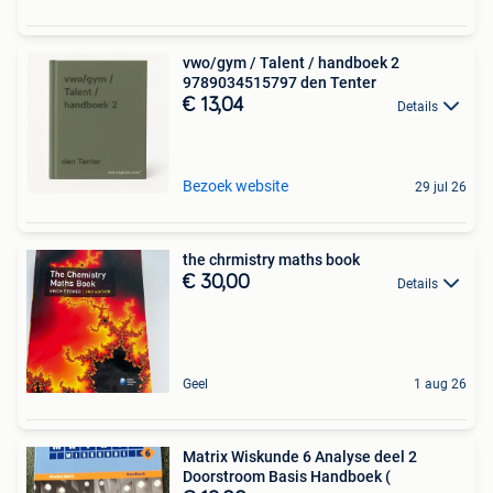
vwo/gym / Talent / handboek 2
9789034515797 den Tenter
€ 13,04
Details
Bezoek website
29 jul 26
the chrmistry maths book
€ 30,00
Details
Geel
1 aug 26
Matrix Wiskunde 6 Analyse deel 2
Doorstroom Basis Handboek (