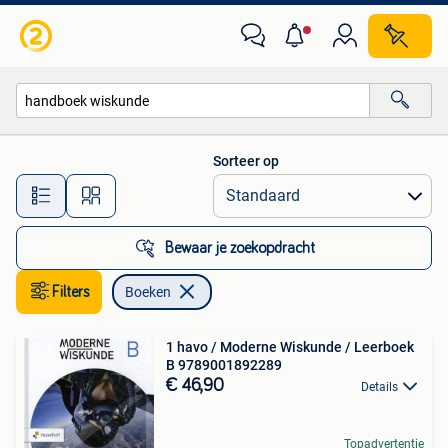
Boeken
Sorteer op
Alle afstanden…
Bewaar je zoekopdracht
Filters
Boeken
1 havo / Moderne Wiskunde / Leerboek
B 9789001892289
€ 46,90
Details
Topadvertentie