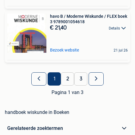
havo B / Moderne Wiskunde / FLEX boek
3 9789001054618
€ 21,40
Details
Bezoek website
21 jul 26
1
2
3
Pagina 1 van 3
handboek wiskunde in Boeken
Gerelateerde zoektermen