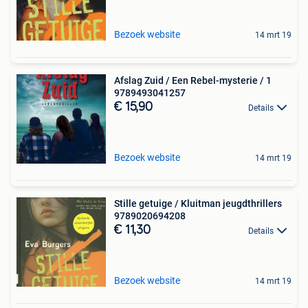
Bezoek website
14 mrt 19
Afslag Zuid / Een Rebel-mysterie / 1
9789493041257
€ 15,90
Details
Bezoek website
14 mrt 19
Stille getuige / Kluitman jeugdthrillers
9789020694208
€ 11,30
Details
Bezoek website
14 mrt 19