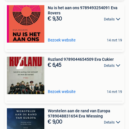
Nu is het aan ons 9789493254091 Eva
Rovers
€ 9,30
Details
Bezoek website
14 mrt 19
Ruzland 9789044654509 Eva Cukier
€ 6,45
Details
Bezoek website
14 mrt 19
Worstelen aan de rand van Europa
9789048831654 Eva Wiessing
€ 9,00
Details