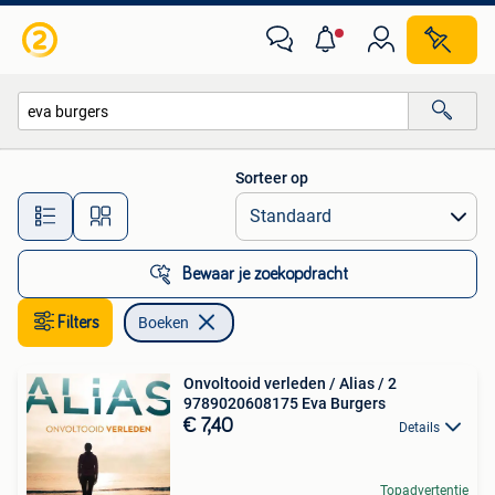
Boeken
Sorteer op
Alle afstanden…
Bewaar je zoekopdracht
Filters
Boeken
Onvoltooid verleden / Alias / 2
9789020608175 Eva Burgers
€ 7,40
Details
Topadvertentie