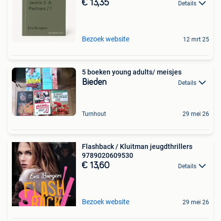
€ 13,35
Details
Bezoek website
12 mrt 25
5 boeken young adults/ meisjes
Bieden
Details
Turnhout
29 mei 26
Flashback / Kluitman jeugdthrillers
9789020609530
€ 13,60
Details
Bezoek website
29 mei 26