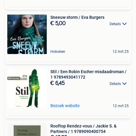
Sneeuw storm / Eva Burgers
€ 5,00
Details
Hoboken
12 mrt 25
Stil / Een Robin Escher misdaadroman /
1 9789493041172
€ 6,45
Details
Bezoek website
12 mrt 25
Rooftop Rendez-vous / Jackie S. &
Partners / 1 9789090400754