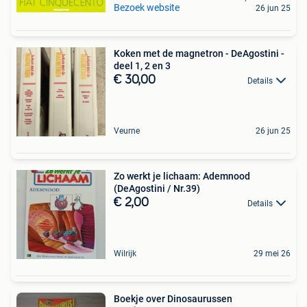
Bezoek website
26 jun 25
Koken met de magnetron - DeAgostini -
deel 1, 2 en 3
€ 30,00
Details
Veurne
26 jun 25
Zo werkt je lichaam: Ademnood
(DeAgostini / Nr.39)
€ 2,00
Details
Wilrijk
29 mei 26
Boekje over Dinosaurussen