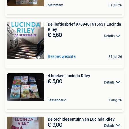
Merchtem
31 jul 26
De liefdesbrief 9789401615631 Lucinda
Riley
€ 5,60
Details
Bezoek website
31 jul 26
4 boeken Lucinda Riley
€ 5,00
Details
Tessenderlo
1 aug 26
De orchideeentuin van Lucinda Riley
€ 9,00
Details