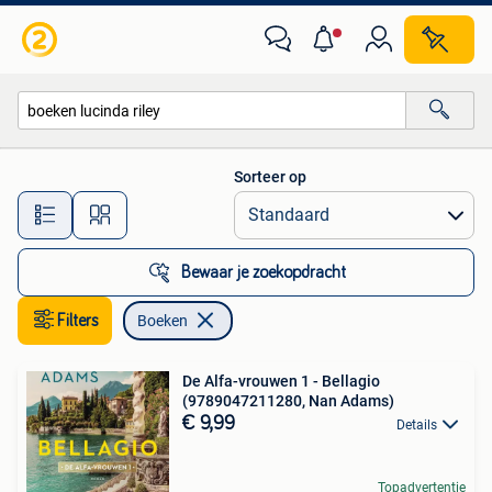
Boeken
Sorteer op
Alle afstanden…
Bewaar je zoekopdracht
Filters
Boeken
De Alfa-vrouwen 1 - Bellagio
(9789047211280, Nan Adams)
€ 9,99
Details
Topadvertentie