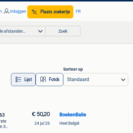
n
Inloggen
FR
Plaats zoekertje
lle afstanden…
Zoek
Sorteer op
Lijst
Foto’s
€ 50,20
BoekenBalie
63
rste
24 jul 26
Heel België
en 30
ag