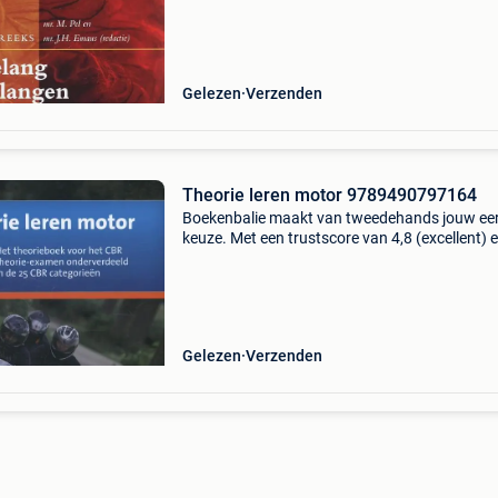
waar. Bestel direct op onze website! Titel: het
belang v
Gelezen
Verzenden
Theorie leren motor 9789490797164
Boekenbalie maakt van tweedehands jouw ee
keuze. Met een trustscore van 4,8 (excellent) 
dagen retour garantie maken we dat iedere d
waar. Bestel direct op onze website! Titel: theo
lere
Gelezen
Verzenden