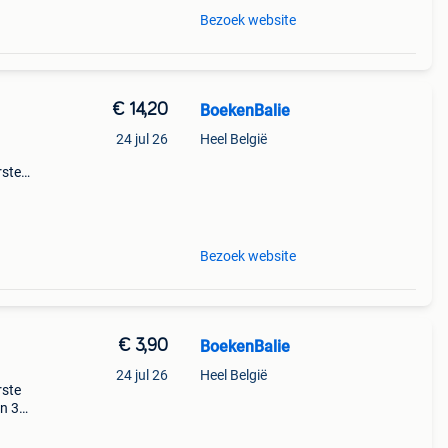
Bezoek website
€ 14,20
BoekenBalie
24 jul 26
Heel België
rste
en 30
ag
Bezoek website
€ 3,90
BoekenBalie
24 jul 26
Heel België
rste
en 30
ag
rie