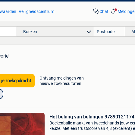
waarden
Veiligheidscentrum
Chat
Meldinge
Boeken
A
orie'
Ontvang meldingen van
 je zoekopdracht
nieuwe zoekresultaten
Het belang van belangen 97890121174
Boekenbalie maakt van tweedehands jouw ee
keuze. Met een trustscore van 4,8 (excellent) 
dagen retour garantie maken we dat iedere d