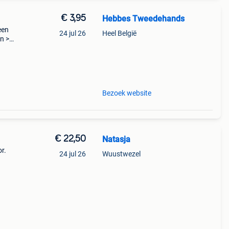
€ 3,95
Hebbes Tweedehands
een
24 jul 26
Heel België
n >
kend
Bezoek website
€ 22,50
Natasja
r.
24 jul 26
Wuustwezel