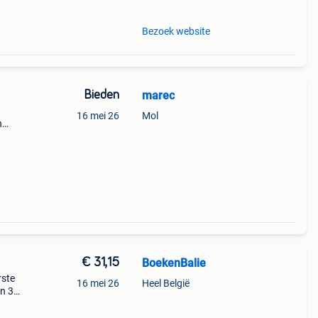
Bezoek website
Bieden
marec
16 mei 26
Mol
n
k,
zw/w
€ 31,15
BoekenBalie
rste
16 mei 26
Heel België
en 30
ag
or