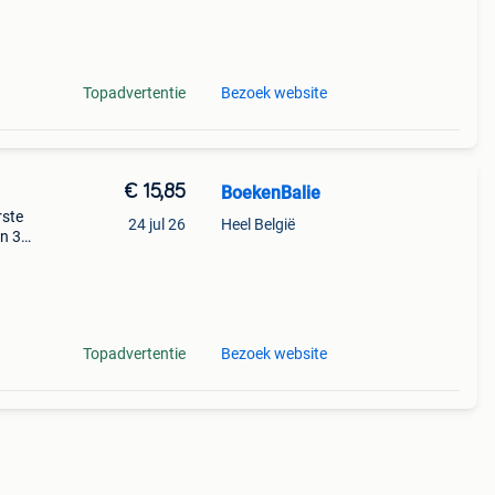
Topadvertentie
Bezoek website
€ 15,85
BoekenBalie
rste
24 jul 26
Heel België
en 30
ag
rie
Topadvertentie
Bezoek website