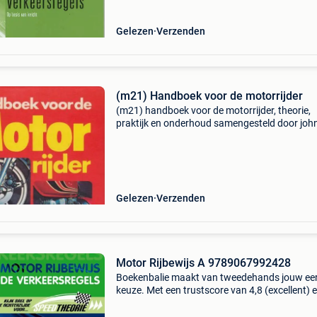
lere
Gelezen
Verzenden
(m21) Handboek voor de motorrijder
(m21) handboek voor de motorrijder, theorie,
praktijk en onderhoud samengesteld door joh
thorpe. Hardcover in zeer goede staat, 3de dru
uitgave rostrum haarlem 1980, 160 blz, met 
foto&#39;
Gelezen
Verzenden
Motor Rijbewijs A 9789067992428
Boekenbalie maakt van tweedehands jouw ee
keuze. Met een trustscore van 4,8 (excellent) 
dagen retour garantie maken we dat iedere d
waar. Bestel direct op onze website! Titel: mot