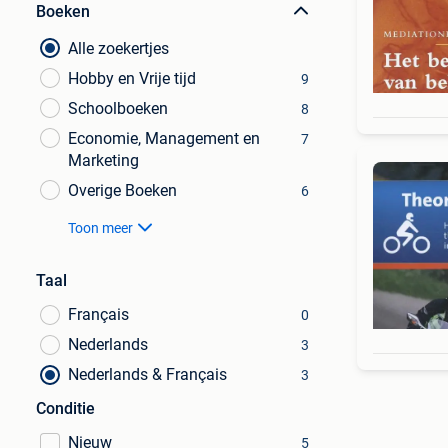
Boeken
Alle zoekertjes
Hobby en Vrije tijd
9
Schoolboeken
8
Economie, Management en
7
Marketing
Overige Boeken
6
Toon meer
Taal
Français
0
Nederlands
3
Nederlands & Français
3
Conditie
Nieuw
5