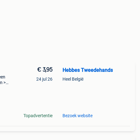
€ 3,95
Hebbes Tweedehands
een
24 jul 26
Heel België
n >
kend
Topadvertentie
Bezoek website