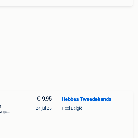
€ 9,95
Hebbes Tweedehands
n
24 jul 26
Heel België
wijs
a