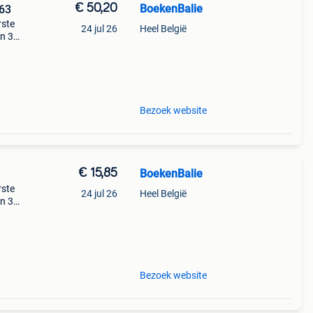
€ 50,20
BoekenBalie
63
rste
24 jul 26
Heel België
en 30
ag
Bezoek website
€ 15,85
BoekenBalie
rste
24 jul 26
Heel België
en 30
ag
rie
Bezoek website