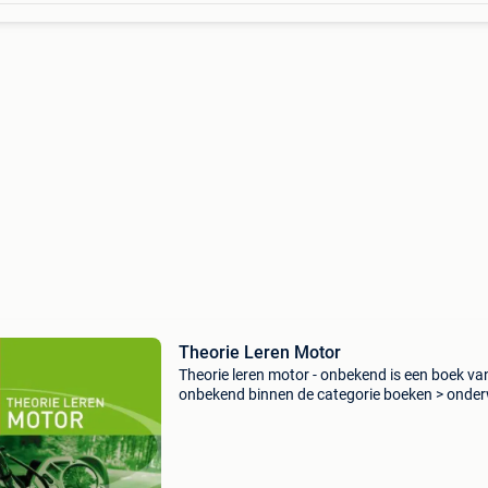
Theorie Leren Motor
Theorie leren motor - onbekend is een boek va
onbekend binnen de categorie boeken > onder
& didactiek > educatieve uitgaven. Auteur:
onbekend categorie: boeken > onderwijs & did