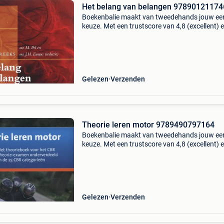
Het belang van belangen 97890121174
Boekenbalie maakt van tweedehands jouw ee
keuze. Met een trustscore van 4,8 (excellent) 
dagen retour garantie maken we dat iedere d
waar. Bestel direct op onze website! Titel: het
belang v
Gelezen
Verzenden
Theorie leren motor 9789490797164
Boekenbalie maakt van tweedehands jouw ee
keuze. Met een trustscore van 4,8 (excellent) 
dagen retour garantie maken we dat iedere d
waar. Bestel direct op onze website! Titel: theo
lere
Gelezen
Verzenden