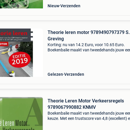
Nieuw
Verzenden
Theorie leren motor 9789490797379 S.
Greving
Korting: nu van 14.2 Euro, voor 10.65 Euro.
Boekenbalie maakt van tweedehands jouw ee
keuze. Met een trustscore van 4,8 (excellent) 
dagen retour garantie maken we dat iedere d
waar. Bestel
Gelezen
Verzenden
Theorie Leren Motor Verkeersregels
9789067990882 KNMV
Boekenbalie maakt van tweedehands jouw ee
keuze. Met een trustscore van 4,8 (excellent) 
dagen retour garantie maken we dat iedere d
waar. Bestel direct op onze website! Titel: theo