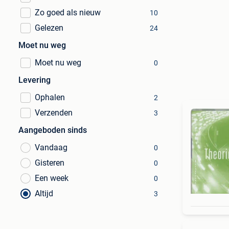
Zo goed als nieuw
10
Gelezen
24
Moet nu weg
Moet nu weg
0
Levering
Ophalen
2
Verzenden
3
Aangeboden sinds
Vandaag
0
Gisteren
0
Een week
0
Altijd
3