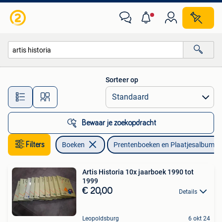
Prentenboeken en Plaatjesalbums
Sorteer op
Alle afstanden…
Bewaar je zoekopdracht
Filters
Boeken
Prentenboeken en Plaatjesalbums
Artis Historia 10x jaarboek 1990 tot
1999
€ 20,00
Details
Leopoldsburg
6 okt 24