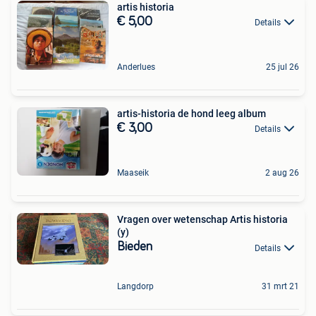
artis historia
€ 5,00
Details
Anderlues
25 jul 26
artis-historia de hond leeg album
€ 3,00
Details
Maaseik
2 aug 26
Vragen over wetenschap Artis historia
(y)
Bieden
Details
Langdorp
31 mrt 21