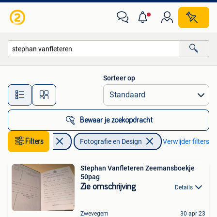
Kunst en Cultuur | Fotografie en Design
Sorteer op
Alle afstanden…
Bewaar je zoekopdracht
Filters
Boeken
Fotografie en Design
Verwijder filters
Stephan Vanfleteren Zeemansboekje
50pag
Zie omschrijving
Details
Zwevegem
30 apr 23