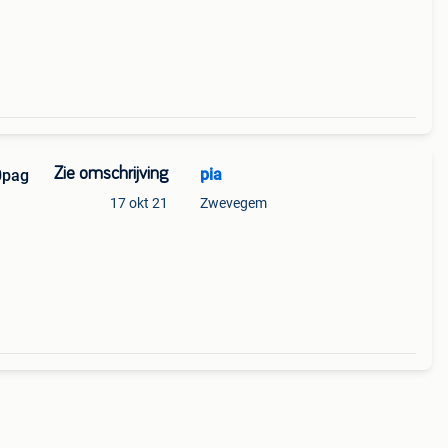
Zie omschrijving
pia
0pag
17 okt 21
Zwevegem