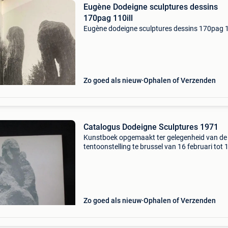
Eugène Dodeigne sculptures dessins
170pag 110ill
Eugène dodeigne sculptures dessins 170pag 1
Zo goed als nieuw
Ophalen of Verzenden
Catalogus Dodeigne Sculptures 1971
Kunstboek opgemaakt ter gelegenheid van de
tentoonstelling te brussel van 16 februari tot 
maart 1971, boordevol paginagrote afbeeldin
van stenen en bronzen beelden en tekeningen
eugène dodei
Zo goed als nieuw
Ophalen of Verzenden