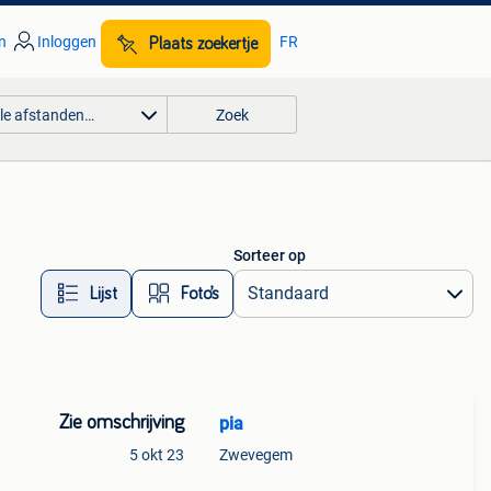
n
Inloggen
FR
Plaats zoekertje
lle afstanden…
Zoek
Sorteer op
Lijst
Foto’s
Zie omschrijving
pia
5 okt 23
Zwevegem