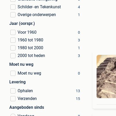
Schilder- en Tekenkunst
4
Overige onderwerpen
1
Jaar (oorspr.)
Voor 1960
0
1960 tot 1980
3
1980 tot 2000
1
2000 tot heden
3
Moet nu weg
Moet nu weg
0
Levering
Ophalen
13
Verzenden
15
Aangeboden sinds