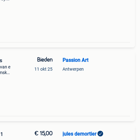
Bieden
Passion Art
gus
 van e
11 okt 25
Antwerpen
pmsk
l
€ 15,00
jules demortier
91