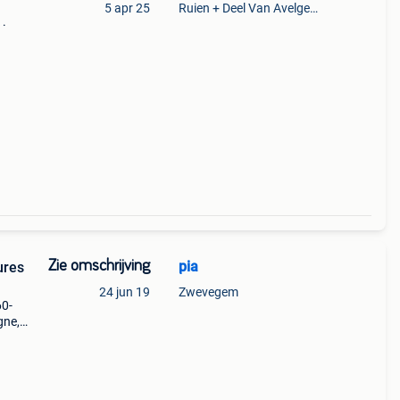
5 apr 25
Ruien + Deel Van Avelgem En Waarmaarde
 .
80
Zie omschrijving
pia
ures
24 jun 19
Zwevegem
60-
gne,