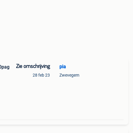
Zie omschrijving
pia
60pag
28 feb 23
Zwevegem