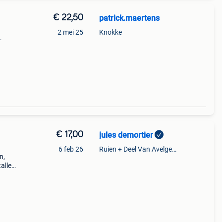
€ 22,50
patrick.maertens
2 mei 25
Knokke
€ 17,00
jules demortier
6 feb 26
Ruien + Deel Van Avelgem En Waarmaarde
n,
tallen
ok
n