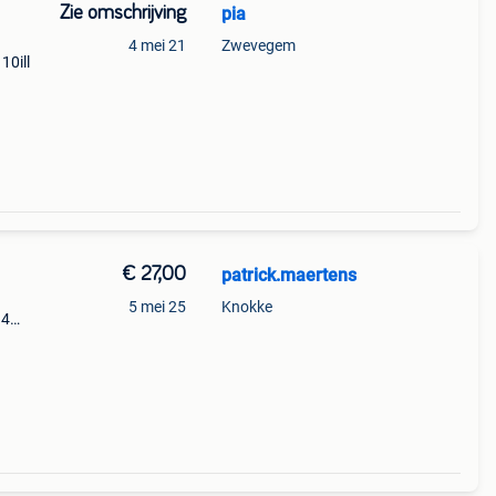
Zie omschrijving
pia
4 mei 21
Zwevegem
10ill
€ 27,00
patrick.maertens
5 mei 25
Knokke
14
gen
 van