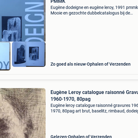
PMMK
Eugène dodeigne en eugène leroy, 1991 pmmk
Mooie en gezochte dubbelcatalogus bij de
tentoonstelling in oostende, beiden worden
voorgesteld met een tekst, info en illustraties 
pagina&#39;s, 25
Zo goed als nieuw
Ophalen of Verzenden
Eugène Leroy catalogue raisonné Grav
1960-1970, 80pag
Eugène leroy catalogue raisonné gravures 19
1970, 80pag art brut, baselitz, rimbaud, dodei
conditie: gebruikt cover: paperback taal: frans
levering: ophalen, verzenden
Gelezen
Ophalen of Verzenden