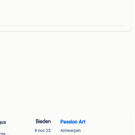
Bieden
Passion Art
talogus
8 nov 25
Antwerpen
roy.