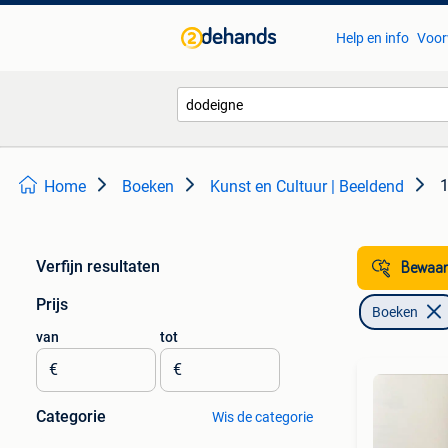
Help en info
Voor
1
Home
Boeken
Kunst en Cultuur | Beeldend
Verfijn resultaten
Bewaar
Prijs
Boeken
van
tot
€
€
Categorie
Wis de categorie