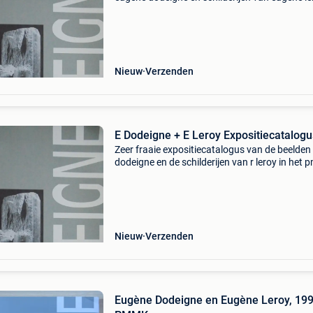
In pmmk oostende +/- 80 pagina&#39;s vol
prachtige afbeeldingen. In goede staat. Zeer
zeldzame kost
Nieuw
Verzenden
E Dodeigne + E Leroy Expositiecatalo
Zeer fraaie expositiecatalogus van de beelden
dodeigne en de schilderijen van r leroy in het 
oostende +/- 80 pagina&#39;s vol prachtieg
afbeeldingen in goede staat. Zeer kostbare tite
Nieuw
Verzenden
Eugène Dodeigne en Eugène Leroy, 19