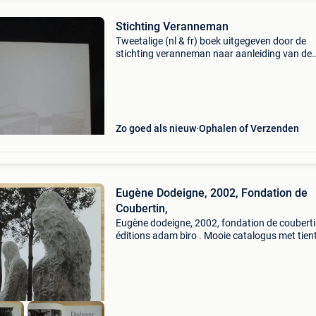
Stichting Veranneman
Tweetalige (nl & fr) boek uitgegeven door de
stichting veranneman naar aanleiding van de
inhuldiging in 1974 van hun nieuwe
tentoonstellingsgebouw te kruishoutem. Met
afbeeldingen van werken van o
Zo goed als nieuw
Ophalen of Verzenden
Eugène Dodeigne, 2002, Fondation de
Coubertin,
Eugène dodeigne, 2002, fondation de couberti
éditions adam biro . Mooie catalogus met tien
werken van dodeigne, vooral beelden, maar o
tekeningen verder veel tekst over zijn oeuvre e
inform