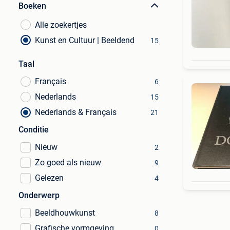
Boeken
Alle zoekertjes
Kunst en Cultuur | Beeldend
15
Taal
Français
6
Nederlands
15
Nederlands & Français
21
Conditie
Nieuw
2
Zo goed als nieuw
9
Gelezen
4
Onderwerp
Beeldhouwkunst
8
Grafische vormgeving
0