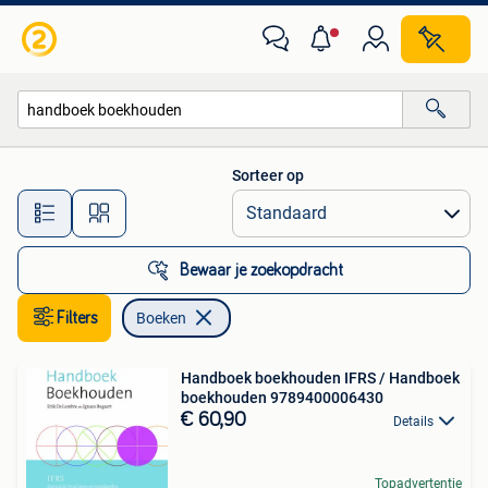
Boeken
Sorteer op
Alle afstanden…
Bewaar je zoekopdracht
Filters
Boeken
Handboek boekhouden IFRS / Handboek
boekhouden 9789400006430
€ 60,90
Details
Topadvertentie