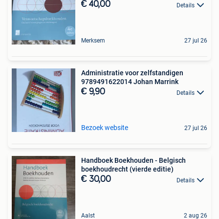
€ 40,00
Details
Merksem
27 jul 26
Administratie voor zelfstandigen
9789491622014 Johan Marrink
€ 9,90
Details
Bezoek website
27 jul 26
Handboek Boekhouden - Belgisch
boekhoudrecht (vierde editie)
€ 30,00
Details
Aalst
2 aug 26