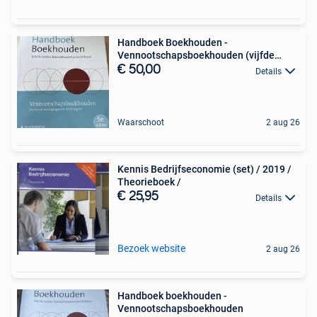
Handboek Boekhouden -
Vennootschapsboekhouden (vijfde
editie
€ 50,00
Details
Waarschoot
2 aug 26
Kennis Bedrijfseconomie (set) / 2019 /
Theorieboek /
€ 25,95
Details
Bezoek website
2 aug 26
Handboek boekhouden -
Vennootschapsboekhouden