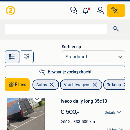
Vrachtwagens
Sorteer op
Alle afstanden…
Bewaar je zoekopdracht
Filters
Auto's
Vrachtwagens
Te koop
Iveco daily long 35c13
Bewaren
in
€ 500,-
Details
Mijn
Favorieten
333.500
km
2002
Nolan Durenne