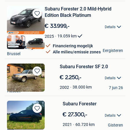
Subaru Forester 2.0 Mild-Hybrid
Edition Black Platinum
Bewaren
in
€ 33.999,-
Details
Mijn
Favorieten
19.059
km
2025
Financiering mogelijk
Autohero België
Eergisteren
Alle milieu/emissie zones
Brussel
Subaru Forester SF 2.0
Bewaren
€ 2.250,-
Details
in
Andre
Mijn
38.000
km
2002
7 jun 26
Hasselt
Favorieten
Subaru Forester
Bewaren
€ 27.300,-
Details
in
Fallen Angel
Mijn
60.720
km
2021
Gisteren
Lille
Favorieten