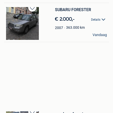
SUBARU FORESTER
Bewaren
in
€ 2.000,-
Details
Mijn
Favorieten
363.000
km
2007
quittelier
Vandaag
Mons