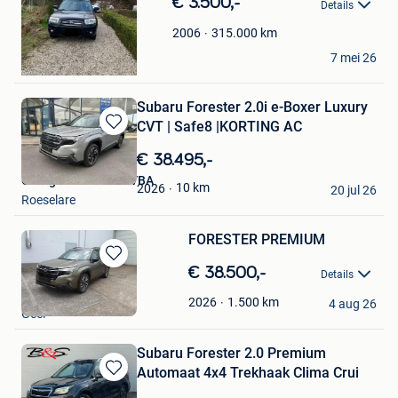
€ 3.500,-
Details
Mijn
Favorieten
315.000
km
2006
Laura
7 mei 26
Teuven
Subaru Forester 2.0i e-Boxer Luxury
CVT | Safe8 |KORTING AC
Bewaren
in
€ 38.495,-
Mijn
Garage De Prêtre BVBA
Favorieten
10
km
2026
20 jul 26
Roeselare
FORESTER PREMIUM
Bewaren
€ 38.500,-
Details
in
Garage Carpentier
Mijn
1.500
km
2026
4 aug 26
Geel
Favorieten
Subaru Forester 2.0 Premium
Automaat 4x4 Trekhaak Clima Crui
Bewaren