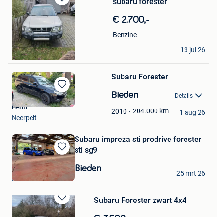
subaru forester
Bewaren
in
€ 2.700,-
Mijn
Favorieten
Benzine
guy
13 jul 26
Lommel
Subaru Forester
Bewaren
Bieden
Details
in
Ferdi
Mijn
204.000
km
2010
1 aug 26
Neerpelt
Favorieten
Subaru impreza sti prodrive forester
sti sg9
Bewaren
in
Bieden
Honda
Mijn
25 mrt 26
Denderleeuw
Favorieten
Subaru Forester zwart 4x4
Bewaren
in