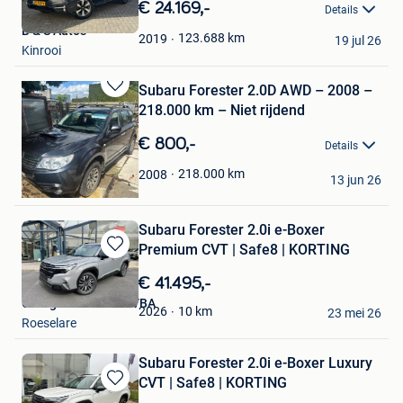
in
€ 24.169,-
Details
Mijn
B & S Auto's
Favorieten
123.688
km
2019
19 jul 26
Kinrooi
Subaru Forester 2.0D AWD – 2008 –
Bewaren
218.000 km – Niet rijdend
in
Mijn
€ 800,-
Details
Favorieten
walter
218.000
km
2008
13 jun 26
Meerhout
Subaru Forester 2.0i e-Boxer
Premium CVT | Safe8 | KORTING
Bewaren
in
€ 41.495,-
Mijn
Garage De Prêtre BVBA
Favorieten
10
km
2026
23 mei 26
Roeselare
Subaru Forester 2.0i e-Boxer Luxury
CVT | Safe8 | KORTING
Bewaren