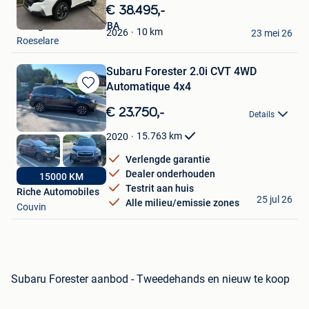
in
€ 38.495,-
Mijn
Garage De Prêtre BVBA
Favorieten
10
km
2026
23 mei 26
Roeselare
Subaru Forester 2.0i CVT 4WD
Automatique 4x4
Bewaren
in
€ 23.750,-
Details
Mijn
Favorieten
15.763
km
2020
Verlengde garantie
Dealer onderhouden
15000 KM
Testrit aan huis
Riche Automobiles
25 jul 26
Alle milieu/emissie zones
Couvin
Subaru Forester aanbod - Tweedehands en nieuw te koop