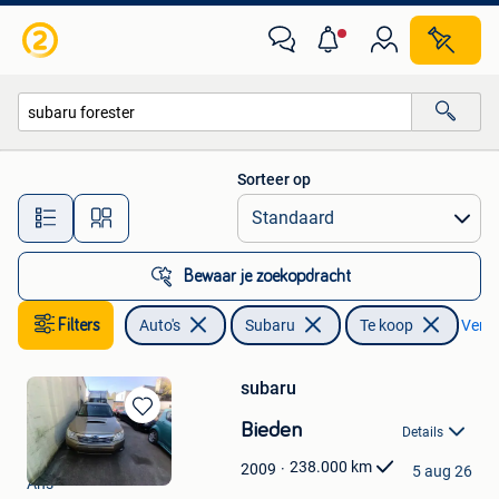
Subaru
Sorteer op
Alle afstanden…
Bewaar je zoekopdracht
Filters
Auto's
Subaru
Te koop
Verwij
subaru
Bewaren
Bieden
Details
in
LIBEL RBNM CARS
Mijn
238.000
km
2009
5 aug 26
Ans
Favorieten