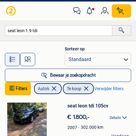
Auto's
Sorteer op
Alle afstanden…
Bewaar je zoekopdracht
Filters
Auto's
Te koop
Verwijder filters
Bewaren
in
Mijn
seat leon tdi 105cv
Favorieten
€ 1.800,-
Details
302.000
km
2007
Jimmy Hellas