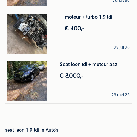
Vandaag
Bewaren
Tubize
in
Mijn
moteur + turbo 1.9 tdi
Favorieten
€ 400,-
Val
29 jul 26
Marchin
Bewaren
in
Mijn
Seat leon tdi + moteur asz
Favorieten
€ 3.000,-
Shorty
23 mei 26
Nivelles
seat leon 1.9 tdi in Auto's