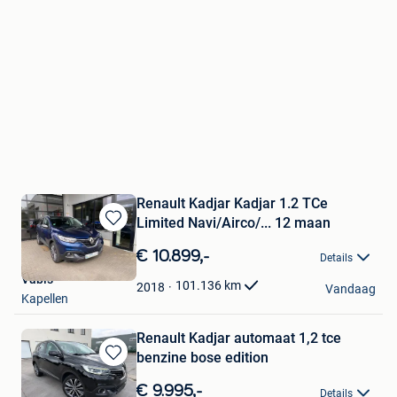
Renault Kadjar Kadjar 1.2 TCe
Limited Navi/Airco/... 12 maan
Bewaren
in
€ 10.899,-
Details
Mijn
Vabis
Favorieten
101.136
km
2018
Vandaag
Kapellen
Renault Kadjar automaat 1,2 tce
benzine bose edition
Bewaren
in
€ 9.995,-
Details