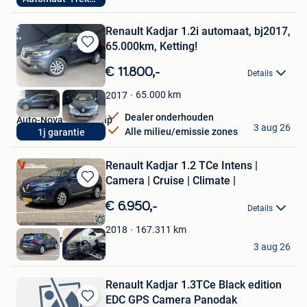
Overpelt
Renault Kadjar 1.2i automaat, bj2017,
65.000km, Ketting!
Bewaren
in
€ 11.800,-
Details
Mijn
Favorieten
65.000
km
2017
Dealer onderhouden
Auto-Nova Dealership
3 aug 26
Alle milieu/emissie zones
1j garantie
Oud-Turnhout
Renault Kadjar 1.2 TCe Intens |
Camera | Cruise | Climate |
Bewaren
in
€ 6.950,-
Details
Mijn
Favorieten
167.311
km
2018
Vlashuizen B.V.
3 aug 26
Lommel
Renault Kadjar 1.3TCe Black edition
EDC GPS Camera Panodak