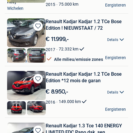
Rudy
Favorieten
75.000
km
2015
Eergisteren
Wichelen
Renault Kadjar Kadjar 1.2 TCe Bose
Edition ! NIEUWSTAAT / 72
Bewaren
in
€ 11.999,-
Details
Mijn
Favorieten
72.332
km
2017
Alain Pype
Eergisteren
Alle milieu/emissie zones
Brasschaat
Renault Kadjar Kadjar 1.2 TCe Bose
Edition *12 mois de garan
Bewaren
in
€ 8.950,-
Details
Mijn
Favorieten
149.000
km
2016
E&L Cars
Eergisteren
Herstal
Renault Kadjar 1.3 Tce 140 ENERGY
LIMITED EDC Pano dak, sen