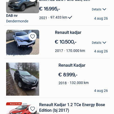
Bewaren
in
€ 16.995,-
Details
Mijn
DAB nv
Favorieten
97.433
km
2021
4 aug 26
Dendermonde
Renault kadjar
Bewaren
€ 10.500,-
Details
in
Georgiana Baletchi
Mijn
170.000
km
2017
4 aug 26
Hoogstraten
Bewaren
Favorieten
in
Mijn
Renault Kadjar
Favorieten
€ 8.999,-
132.000
km
2018
Paliro
4 aug 26
Sint-Pieters-Leeuw
Renault Kadjar 1.2 TCe Energy Bose
Edition (bj 2017)
Bewaren