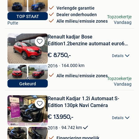
Verlengde garantie
Dealer onderhouden
autos van muylders
TOP STAAT
Topzoekertje
Alle milieu/emissie zones
Vandaag
Putte
Renault kadjar Bose
Edition1.2benzine automaat euro6
Bewaren
gekeurd
in
€ 8.750,-
Details
Mijn
Favorieten
164.000
km
2016
Alle milieu/emissie zones
A&f autodeal
Topzoekertje
Gekeurd
Vandaag
Hasselt
Renault Kadjar 1.2i Automaat S-
Edition 130pk Navi Caméra
Bewaren
in
€ 13.950,-
Details
Mijn
Favorieten
94.742
km
2018
Financiering mogelijk