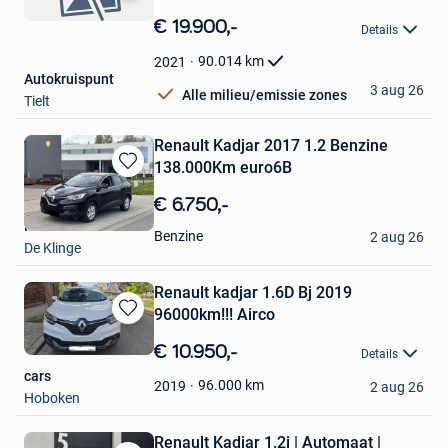
Bewaren
in
€ 19.900,-
Details
Mijn
Favorieten
90.014
km
2021
Autokruispunt
3 aug 26
Alle milieu/emissie zones
Tielt
Renault Kadjar 2017 1.2 Benzine
138.000Km euro6B
Bewaren
in
€ 6.750,-
Mijn
Pieter
Favorieten
Benzine
2 aug 26
De Klinge
Renault kadjar 1.6D Bj 2019
96000km!!! Airco
Bewaren
in
€ 10.950,-
Details
Mijn
cars
Favorieten
96.000
km
2019
2 aug 26
Hoboken
Renault Kadjar 1.2i | Automaat |