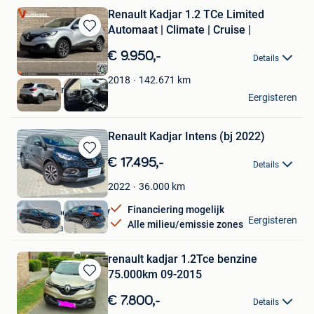
Renault Kadjar 1.2 TCe Limited
Automaat | Climate | Cruise |
Bewaren
in
€ 9.950,-
Details
Mijn
Favorieten
142.671
km
2018
Vlashuizen B.V.
Eergisteren
Lommel
Renault Kadjar Intens (bj 2022)
Bewaren
€ 17.495,-
Details
in
Mijn
36.000
km
2022
Favorieten
Financiering mogelijk
De Autospecialist BV
Eergisteren
Alle milieu/emissie zones
Sint-Niklaas
renault kadjar 1.2Tce benzine
75.000km 09-2015
Bewaren
in
€ 7.800,-
Details
Mijn