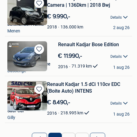
Camera | 136Dkm | 2018 Bwj
Bewaren
in
€ 9.990,-
Details
Mijn
autohandel Franko
Favorieten
136.000
km
2018
2 aug 26
Menen
Renault Kadjar Bose Edition
Bewaren
€ 11.990,-
Details
in
Peugeot Schyns Visée
Mijn
71.319
km
2016
1 aug 26
Bassenge
Favorieten
Renault Kadjar 1.5 dCi 110cv EDC
(Boite Auto) INTENS
Bewaren
in
€ 8.490,-
Details
Mijn
Sadi-Car
Favorieten
218.995
km
2016
1 aug 26
Gilly