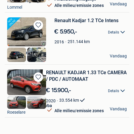
Pelter Autogroup
Vandaag
Alle milieu/emissie zones
Lommel
Renault Kadjar 1.2 TCe Intens
Bewaren
€ 5.950,-
Details
in
Mijn
251.144
km
2016
Favorieten
Vlashuizen B.V.
Vandaag
Lommel
RENAULT KADJAR 1.33 TCe CAMERA
/ PDC / AUTOMAAT
Bewaren
in
€ 15.900,-
Details
Mijn
Favorieten
33.554
km
2020
Bucsan A. en zoon bvba
Vandaag
Alle milieu/emissie zones
Roeselare