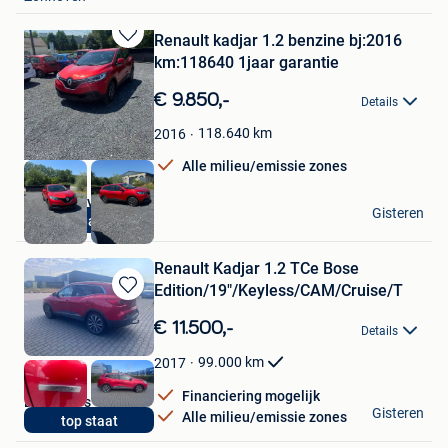
Renault kadjar 1.2 benzine bj:2016
Bewaren
km:118640 1jaar garantie
in
Mijn
€ 9.850,-
Details
Favorieten
118.640
km
2016
Alle milieu/emissie zones
Tops & Kevin Cars
Gisteren
1jaar garantie
Geraardsbergen
Renault Kadjar 1.2 TCe Bose
Edition/19"/Keyless/CAM/Cruise/T
Bewaren
in
€ 11.500,-
Details
Mijn
Favorieten
99.000
km
2017
Financiering mogelijk
DS33-Cars
Gisteren
Alle milieu/emissie zones
top staat
Balen