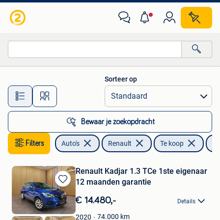
Renault
Sorteer op
Alle afstanden…
Bewaar je zoekopdracht
Filters
Auto's
Renault
Te koop
Ka
Renault Kadjar 1.3 TCe 1ste eigenaar
12 maanden garantie
Bewaren
in
€ 14.480,-
Details
Mijn
Favorieten
74.000
km
2020