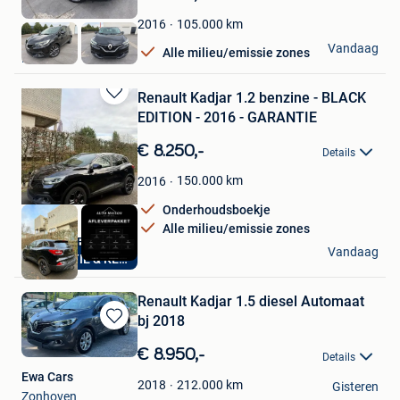
Mijn
Favorieten
105.000
km
2016
frank
Vandaag
Alle milieu/emissie zones
Brecht
Renault Kadjar 1.2 benzine - BLACK
Bewaren
EDITION - 2016 - GARANTIE
in
Mijn
€ 8.250,-
Details
Favorieten
150.000
km
2016
Onderhoudsboekje
Alle milieu/emissie zones
AutoHuis Berchem
Vandaag
GARANTIE & KEURING
Berchem
Renault Kadjar 1.5 diesel Automaat
bj 2018
Bewaren
in
€ 8.950,-
Details
Mijn
Ewa Cars
Favorieten
212.000
km
2018
Gisteren
Zonhoven