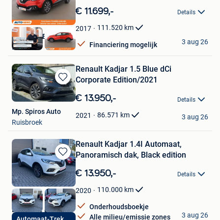
in
€ 11.699,-
Details
Mijn
Favorieten
111.520
km
2017
Autohero België
3 aug 26
Financiering mogelijk
Brussel
Renault Kadjar 1.5 Blue dCi
Corporate Edition/2021
Bewaren
in
€ 13.950,-
Details
Mijn
Mp. Spiros Auto
Favorieten
86.571
km
2021
3 aug 26
Ruisbroek
Renault Kadjar 1.4I Automaat,
Panoramisch dak, Black edition
Bewaren
in
€ 13.950,-
Details
Mijn
Favorieten
110.000
km
2020
Onderhoudsboekje
Drive nice BV
3 aug 26
Alle milieu/emissie zones
Automaat-Trekhaak