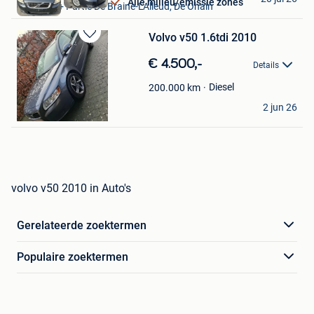
Alle milieu/emissie zones
Waterloo + Partie De Braine-L'Alleud, De Ohain
Volvo v50 1.6tdi 2010
Bewaren
in
€ 4.500,-
Details
Mijn
Favorieten
Diesel
200.000
km
Niels VDE
2 jun 26
Brecht
volvo v50 2010 in Auto's
Gerelateerde zoektermen
Populaire zoektermen