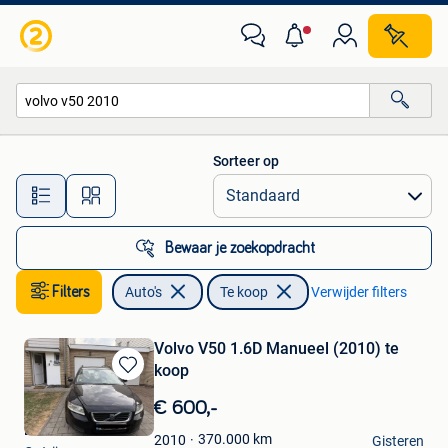
Auto's
Sorteer op
Alle afstanden…
Bewaar je zoekopdracht
Filters
Auto's
Te koop
Verwijder filters
Volvo V50 1.6D Manueel (2010) te
koop
Bewaren
in
€ 600,-
Mijn
Elias Ghassan
Favorieten
370.000
km
2010
Gisteren