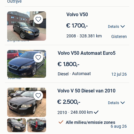
Outrijve
Volvo V50
Bewaren
€ 1.700,-
Details
in
MN Deluxe Cars
Mijn
328.381
km
2008
Gisteren
Zwijndrecht
Favorieten
Volvo V50 Automaat Euro5
Bewaren
€ 1.800,-
in
Niko
Automaat
Diesel
Mijn
12 jul 26
Tournai
Favorieten
Volvo V 50 Diesel van 2010
Bewaren
€ 2.500,-
Details
in
Mijn
248.000
km
2010
Favorieten
Alle milieu/emissie zones
RADOCARS BVBA
6 aug 26
Mere