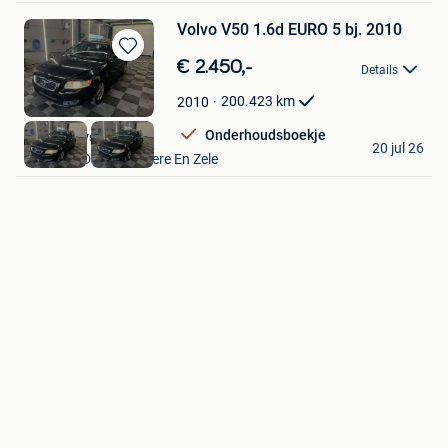
Volvo V50 1.6d EURO 5 bj. 2010
Bewaren
€ 2.450,-
Details
in
Mijn
200.423
km
2010
Favorieten
Onderhoudsboekje
Auto Denys
20 jul 26
Lokeren+Deel Overmere En Zele
Bewaren