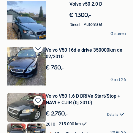
Volvo v50 2.0 D
in
Mijn
€ 1.300,-
Favorieten
Automaat
Diesel
J
Gisteren
Schaarbeek
Volvo V50 16d e drive 350000km de
Bewaren
02/2010
in
Mijn
€ 750,-
Favorieten
patsab
9 mrt 26
Fontaine-L'Eveque
Volvo V50 1.6 D DRIVe Start/Stop +
NAVI + CUIR (bj 2010)
Bewaren
in
€ 2.750,-
Details
Mijn
Favorieten
215.000
km
2010
Class Motors
20 jul 26