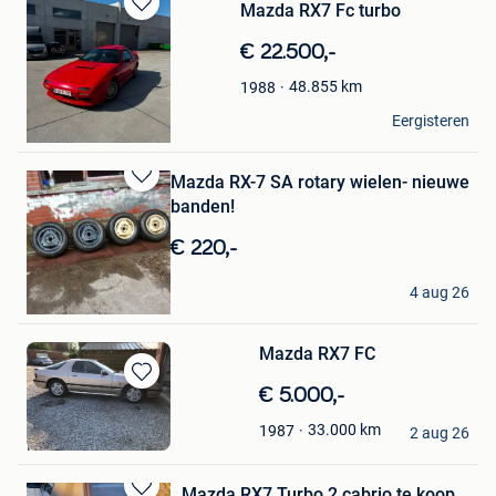
Mazda RX7 Fc turbo
Bewaren
in
€ 22.500,-
Mijn
Favorieten
48.855
km
1988
Philippe
Eergisteren
Jabbeke
Mazda RX-7 SA rotary wielen- nieuwe
Bewaren
banden!
in
Mijn
€ 220,-
Favorieten
sibo jan
4 aug 26
Langdorp
Mazda RX7 FC
Bewaren
€ 5.000,-
in
heidi
33.000
km
1987
Mijn
2 aug 26
Paal
Favorieten
Mazda RX7 Turbo 2 cabrio te koop.