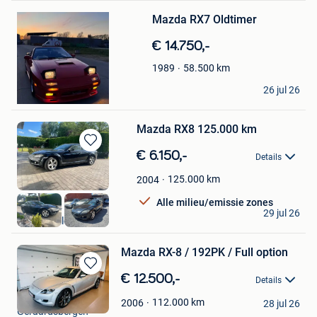
Bewaren
Mazda RX7 Oldtimer
in
Mijn
€ 14.750,-
Favorieten
58.500
km
1989
MRT
26 jul 26
Aalst
Mazda RX8 125.000 km
Bewaren
€ 6.150,-
Details
in
Mijn
125.000
km
2004
Favorieten
Alle milieu/emissie zones
LIBELCAR SA
29 jul 26
Braine-L'Alleud
Mazda RX-8 / 192PK / Full option
Bewaren
€ 12.500,-
Details
in
Steven Andries
Mijn
112.000
km
2006
28 jul 26
Geraardsbergen
Favorieten