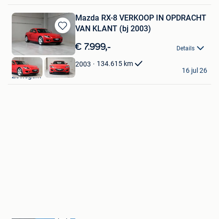
Mazda RX-8 VERKOOP IN OPDRACHT
VAN KLANT (bj 2003)
Bewaren
in
€ 7.999,-
Details
Mijn
Favorieten
134.615
km
2003
GDC Auto
16 jul 26
Zottegem