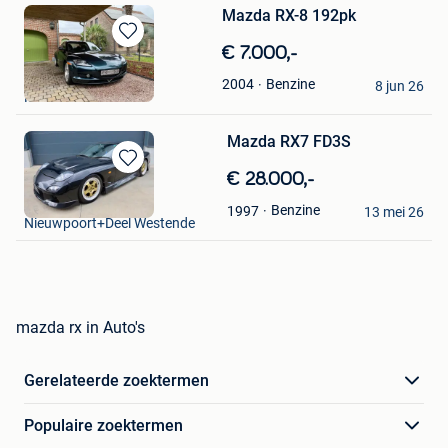
Mazda RX-8 192pk
Bewaren
€ 7.000,-
in
Joeri
Benzine
2004
Mijn
8 jun 26
Mechelen
Favorieten
Mazda RX7 FD3S
Bewaren
€ 28.000,-
in
Pauline Vervloesem
Benzine
1997
Mijn
13 mei 26
Nieuwpoort+Deel Westende
Favorieten
mazda rx in Auto's
Gerelateerde zoektermen
Populaire zoektermen