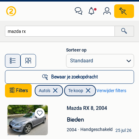
Auto's
Sorteer op
Alle afstanden…
Bewaar je zoekopdracht
Filters
Auto's
Te koop
Verwijder filters
Mazda RX 8, 2004
Bewaren
Bieden
in
Els De Brouwer
Handgeschakeld
2004
Mijn
25 jul 26
Hekelgem
Favorieten