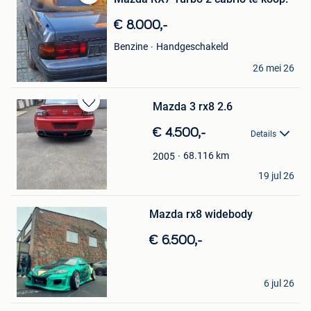
Bewaren
in
€ 8.000,-
Mijn
Favorieten
Handgeschakeld
Benzine
Peter Vanderborght
26 mei 26
Kampenhout
Mazda 3 rx8 2.6
Bewaren
in
€ 4.500,-
Details
Mijn
Favorieten
68.116
km
2005
maxi
19 jul 26
Hasselt
Bewaren
in
Mijn
Mazda rx8 widebody
Favorieten
€ 6.500,-
Manolito Blomme
6 jul 26
Wevelgem