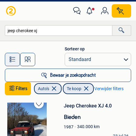
Auto's
Sorteer op
Alle afstanden…
Bewaar je zoekopdracht
Filters
Auto's
Te koop
Verwijder filters
Jeep Cherokee XJ 4.0
Bewaren
in
Bieden
Mijn
Favorieten
340.000
km
1987
Eliott Pirotte