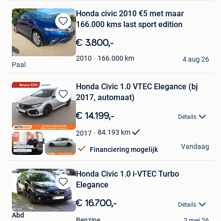
Honda civic 2010 €5 met maar
166.000 kms last sport edition
Bewaren
in
€ 3.800,-
Mijn
rahmon
Favorieten
166.000
km
2010
4 aug 26
Paal
Honda Civic 1.0 VTEC Elegance (bj
2017, automaat)
Bewaren
in
€ 14.199,-
Details
Mijn
Favorieten
84.193
km
2017
Autohero België
Vandaag
Financiering mogelijk
Brussel
Honda Civic 1.0 i-VTEC Turbo
Elegance
Bewaren
in
€ 16.700,-
Details
Mijn
Abd
Favorieten
Benzine
2 mei 26