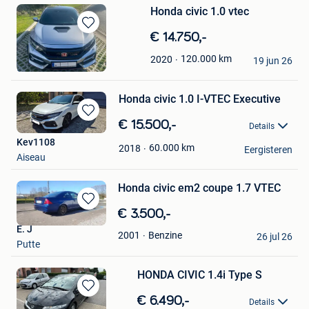
Honda civic 1.0 vtec
Bewaren
€ 14.750,-
in
david
120.000
km
2020
Mijn
19 jun 26
Gembloux
Favorieten
Honda civic 1.0 I-VTEC Executive
Bewaren
€ 15.500,-
Details
in
Kev1108
Mijn
60.000
km
2018
Eergisteren
Aiseau
Favorieten
Honda civic em2 coupe 1.7 VTEC
Bewaren
€ 3.500,-
in
E. J
Benzine
2001
Mijn
26 jul 26
Putte
Favorieten
HONDA CIVIC 1.4i Type S
Bewaren
€ 6.490,-
Details