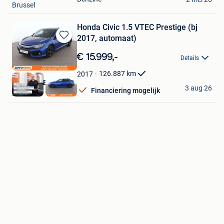
Brussel
Honda Civic 1.5 VTEC Prestige (bj
2017, automaat)
Bewaren
in
€ 15.999,-
Details
Mijn
Favorieten
126.887
km
2017
Autohero België
3 aug 26
Financiering mogelijk
Brussel