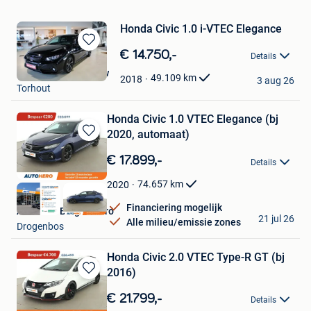
Honda Civic 1.0 i-VTEC Elegance
Bewaren
€ 14.750,-
Details
in
Garage Swyngedouw
Mijn
49.109
km
2018
3 aug 26
Torhout
Favorieten
Honda Civic 1.0 VTEC Elegance (bj
2020, automaat)
Bewaren
in
€ 17.899,-
Details
Mijn
Favorieten
74.657
km
2020
Financiering mogelijk
Autohero Belgium Pro
21 jul 26
Alle milieu/emissie zones
Drogenbos
Honda Civic 2.0 VTEC Type-R GT (bj
2016)
Bewaren
in
€ 21.799,-
Details
Mijn