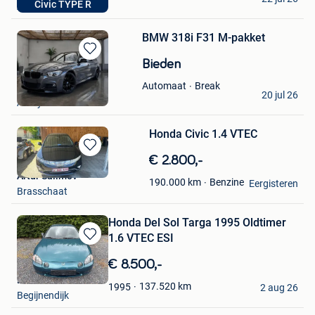
Civic TYPE R
Auvelais
BMW 318i F31 M-pakket
Bewaren
Bieden
in
Break
Automaat
Mijn
ludo
20 jul 26
Favorieten
Amay
Honda Civic 1.4 VTEC
Bewaren
€ 2.800,-
in
Artur Salimov
Benzine
190.000
km
Mijn
Eergisteren
Brasschaat
Favorieten
Honda Del Sol Targa 1995 Oldtimer
1.6 VTEC ESI
Bewaren
in
€ 8.500,-
Mijn
LL
Favorieten
137.520
km
1995
2 aug 26
Begijnendijk