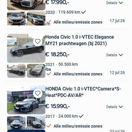
in
€ 17.990,-
Details
Mijn
Favorieten
119.609
km
2020
BE MOTORS
17 jul 26
Alle milieu/emissie zones
Montignies-Sur-Sambre
Honda Civic 1.0 i-VTEC Elegance
MY21 prachtwagen (bj 2021)
Bewaren
in
€ 18.250,-
Details
Mijn
Favorieten
50.500
km
2021
Garage Holemans bvba
12 jul 26
Alle milieu/emissie zones
Westerlo
HONDA Civic 1.0 i-VTEC*Camera*S-
Heat*PDC-AV/AR*
Bewaren
in
€ 15.990,-
Details
Mijn
Favorieten
24.000
km
2017
Alle milieu/emissie zones
BELUXE CARS
22 jul 26