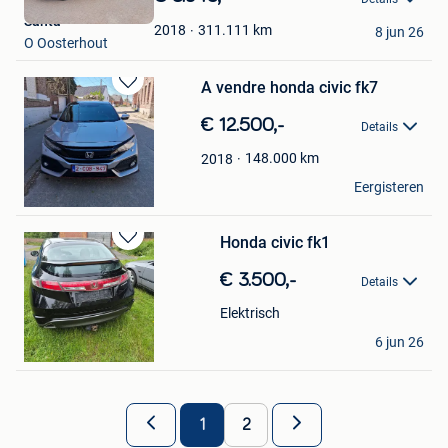
Mijn
Santa
Favorieten
311.111
km
2018
8 jun 26
O Oosterhout
A vendre honda civic fk7
Bewaren
in
€ 12.500,-
Details
Mijn
Favorieten
148.000
km
2018
sylvain
Eergisteren
Jurbise
Honda civic fk1
Bewaren
in
€ 3.500,-
Details
Mijn
Favorieten
Elektrisch
eddy
6 jun 26
Mons
1
2