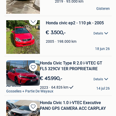
93.000
km
2019
Annie De moor
Gisteren
Wasmes
Honda civic ep2 - 110 pk - 2005
Bewaren
in
€ 3.500,-
Details
Mijn
Favorieten
198.000
km
2005
spartan117
18 jun 26
Waremme
Honda Civic Type R 2.0 i-VTEC GT
FL5 329CV 1ER PROPRIETAIRE
Bewaren
in
€ 45.990,-
Details
Mijn
AB Motor
Favorieten
64.826
km
2023
14 jul 26
Gosselies + Partie De Wayaux
Honda Civic 1.0 i-VTEC Executive
PANO GPS CAMERA ACC CARPLAY
Bewaren