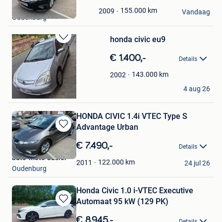
in
auto-moto Casier
Mijn
155.000
km
2009
Vandaag
Oudenburg
Favorieten
honda civic eu9
Bewaren
in
€ 1.400,-
Details
Mijn
Favorieten
143.000
km
2002
Jordan Vtec
4 aug 26
Frameries
HONDA CIVIC 1.4i VTEC Type S
Advantage Urban
Bewaren
in
€ 7.490,-
Details
Mijn
auto-moto Casier
Favorieten
122.000
km
2011
24 jul 26
Oudenburg
Honda Civic 1.0 i-VTEC Executive
Automaat 95 kW (129 PK)
Bewaren
in
€ 8.945,-
Details