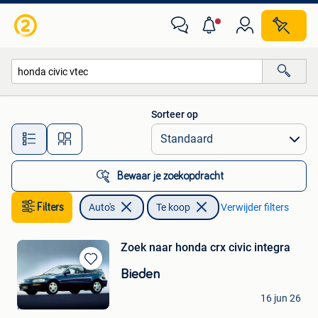
Auto's
Sorteer op
Alle afstanden…
Bewaar je zoekopdracht
Filters
Auto's
Te koop
Verwijder filters
Zoek naar honda crx civic integra
Bewaren
Bieden
in
benoit
Mijn
16 jun 26
Fosses-La-Ville
Favorieten