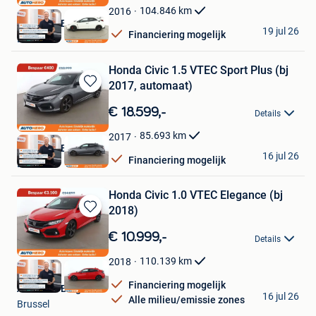
Favorieten
104.846
km
2016
Autohero België
19 jul 26
Financiering mogelijk
Brussel
Honda Civic 1.5 VTEC Sport Plus (bj
2017, automaat)
Bewaren
in
€ 18.599,-
Details
Mijn
Favorieten
85.693
km
2017
Autohero België
16 jul 26
Financiering mogelijk
Brussel
Honda Civic 1.0 VTEC Elegance (bj
2018)
Bewaren
in
€ 10.999,-
Details
Mijn
Favorieten
110.139
km
2018
Financiering mogelijk
Autohero België
16 jul 26
Alle milieu/emissie zones
Brussel