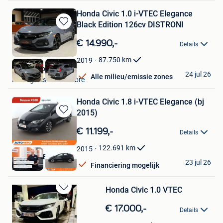
Honda Civic 1.0 i-VTEC Elegance
Black Edition 126cv DISTRONI
Bewaren
in
€ 14.990,-
Details
Mijn
Favorieten
87.750
km
2019
Look Motors
24 jul 26
Alle milieu/emissie zones
Montignies-Sur-Sambre
Honda Civic 1.8 i-VTEC Elegance (bj
2015)
Bewaren
in
€ 11.199,-
Details
Mijn
Favorieten
122.691
km
2015
Autohero België
23 jul 26
Financiering mogelijk
Brussel
Honda Civic 1.0 VTEC
Bewaren
in
€ 17.000,-
Details
Mijn
Favorieten