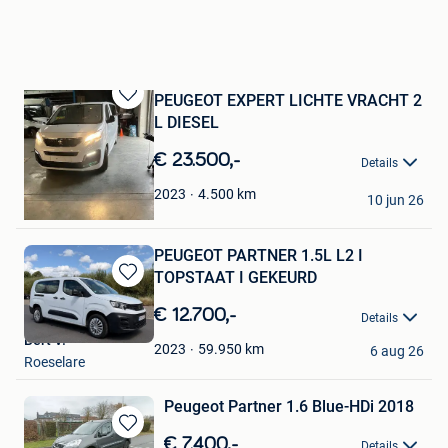
PEUGEOT EXPERT LICHTE VRACHT 2
Bewaren
L DIESEL
in
Mijn
€ 23.500,-
Details
Favorieten
BRUNO
4.500
km
2023
10 jun 26
Zottegem
PEUGEOT PARTNER 1.5L L2 I
TOPSTAAT I GEKEURD
Bewaren
in
€ 12.700,-
Details
Mijn
Bert V.
Favorieten
59.950
km
2023
6 aug 26
Roeselare
Peugeot Partner 1.6 Blue-HDi 2018
Bewaren
€ 7.400,-
Details