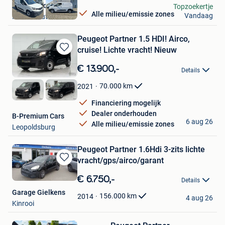
GarageTyco
Topzoekertje
Alle milieu/emissie zones
Vandaag
Herenthout
Peugeot Partner 1.5 HDI! Airco,
cruise! Lichte vracht! Nieuw
Bewaren
in
€ 13.900,-
Details
Mijn
Favorieten
70.000
km
2021
Financiering mogelijk
Dealer onderhouden
B-Premium Cars
6 aug 26
Alle milieu/emissie zones
Leopoldsburg
Peugeot Partner 1.6Hdi 3-zits lichte
vracht/gps/airco/garant
Bewaren
in
€ 6.750,-
Details
Mijn
Garage Gielkens
Favorieten
156.000
km
2014
4 aug 26
Kinrooi