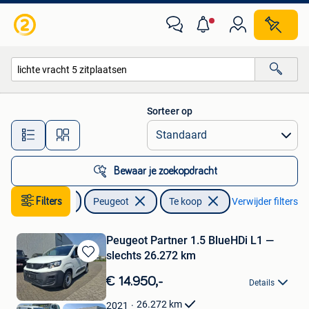
Peugeot
Sorteer op
Alle afstanden…
Bewaar je zoekopdracht
Auto's
Filters
Peugeot
Te koop
Verwijder filters
Peugeot Partner 1.5 BlueHDi L1 —
slechts 26.272 km
Bewaren
in
€ 14.950,-
Details
Mijn
Favorieten
26.272
km
2021