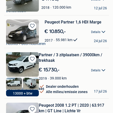
in
Simon De Smet
Mijn
120.000
km
2018
12 jul 26
Denderleeuw
Favorieten
Peugeot Partner 1,6 HDI Marge
Bewaren
€ 10.850,-
Details
in
Auto's R. Beyen
Mijn
55.981
km
2017
24 jul 26
Hechtel + Deel Helchteren
Favorieten
Partner / 3 zitplaatsen / 39000km /
trekhaak
Bewaren
in
€ 15.730,-
Details
Mijn
Favorieten
39.000
km
2019
Dealer onderhouden
KCT - Autohandel Klaas
17 jul 26
Alle milieu/emissie zones
13000 + btw
Wielsbeke
Peugeot 2008 1.2 PT | 2020 | 63.917
km | GT Line | Lichte Vr