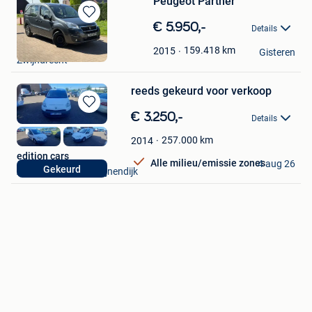
Peugeot Partner
Bewaren
€ 5.950,-
Details
in
MN Deluxe Cars
Mijn
159.418
km
2015
Gisteren
Zwijndrecht
Favorieten
reeds gekeurd voor verkoop
Bewaren
€ 3.250,-
Details
in
Mijn
257.000
km
2014
Favorieten
edition cars
Alle milieu/emissie zones
4 aug 26
Gekeurd
Aarschot + Deel Begijnendijk