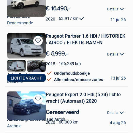
Bewaren
in
€ 16.490,-
Details
Mijn
PlusCars.be
Favorieten
63.917
km
2020
11 jul 26
Dendermonde
Peugeot Partner 1.6 HDi / HISTORIEK
/ AIRCO / ELEKTR. RAMEN
Bewaren
in
€ 5.999,-
Details
Mijn
Favorieten
166.289
km
2015
Onderhoudsboekje
Auto's David
13 jul 26
LICHTE VRACHT
Alle milieu/emissie zones
Lebbeke
Peugeot Expert 2.0 Hdi (5 zit) lichte
vracht (Automaat) 2020
Bewaren
in
Gereserveerd
Details
Mijn
Autobedrijf Cool Renaud Auto's
Favorieten
60.000
km
2020
4 aug 26
Ardooie