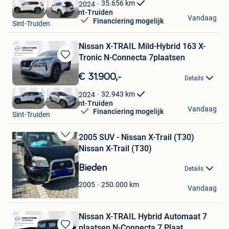
Favorieten
35.656
km
2024
Nissan GMS Store Sint-Truiden
Vandaag
Financiering mogelijk
Sint-Truiden
Nissan X-TRAIL Mild-Hybrid 163 X-
Tronic N-Connecta 7plaatsen
Bewaren
in
€ 31.900,-
Details
Mijn
Favorieten
32.943
km
2024
Nissan GMS Store Sint-Truiden
Vandaag
Financiering mogelijk
Sint-Truiden
2005 SUV - Nissan X-Trail (T30)
Bewaren
Nissan X-Trail (T30)
in
Mijn
Bieden
Details
Favorieten
Caro Vandenberghe
250.000
km
2005
Vandaag
Denderleeuw
Nissan X-TRAIL Hybrid Automaat 7
plaatsen N-Connecta 7 Plaat