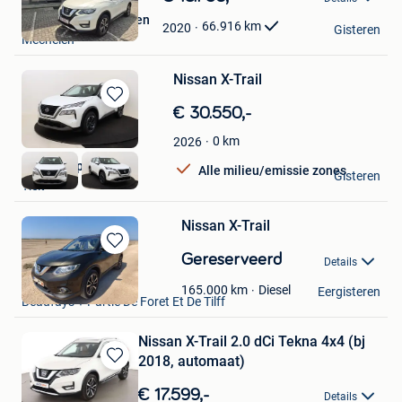
in
Leo Peeters Mechelen
Mijn
66.916
km
2020
Gisteren
Mechelen
Favorieten
Nissan X-Trail
Bewaren
€ 30.550,-
in
0
km
2026
Mijn
Favorieten
Autokruispunt VS
Alle milieu/emissie zones
Gisteren
Tielt
Nissan X-Trail
Bewaren
Gereserveerd
Details
in
Pierre Loriaux
Mijn
Diesel
165.000
km
Eergisteren
Beaufays + Partie De Foret Et De Tilff
Favorieten
Nissan X-Trail 2.0 dCi Tekna 4x4 (bj
2018, automaat)
Bewaren
in
€ 17.599,-
Details