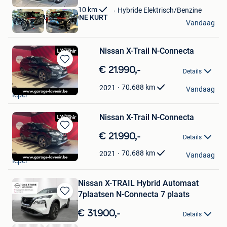
Favorieten
10
km
Hybride Elektrisch/Benzine
Garage ️ AUTO'S BOONE KURT
Vandaag
Kortrijk
Nissan X-Trail N-Connecta
Bewaren
€ 21.990,-
Details
in
Garage L'Avenir
Mijn
70.688
km
2021
Vandaag
Ieper
Favorieten
Nissan X-Trail N-Connecta
Bewaren
€ 21.990,-
Details
in
Garage L'Avenir
Mijn
70.688
km
2021
Vandaag
Ieper
Favorieten
Nissan X-TRAIL Hybrid Automaat
7plaatsen N-Connecta 7 plaats
Bewaren
in
€ 31.900,-
Details
Mijn