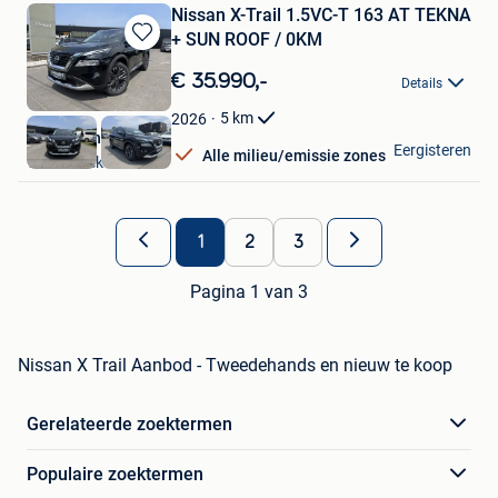
Nissan X-Trail 1.5VC-T 163 AT TEKNA
+ SUN ROOF / 0KM
Bewaren
in
€ 35.990,-
Details
Mijn
Favorieten
5
km
2026
Garage Chalmet NV
Eergisteren
Alle milieu/emissie zones
Wachtebeke
1
2
3
Pagina 1 van 3
Nissan X Trail Aanbod - Tweedehands en nieuw te koop
Gerelateerde zoektermen
Populaire zoektermen