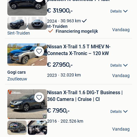
Bewaren
in
€ 31.900,-
Details
Mijn
Favorieten
30.963
km
2024
Nissan GMS Store Sint-Truiden
Vandaag
Financiering mogelijk
Sint-Truiden
Nissan X-Trail 1.5 T MHEV N-
Connecta X-Tronic – 120 kW
Bewaren
in
€ 27.950,-
Details
Mijn
Gogi cars
Favorieten
32.020
km
2023
Vandaag
Zoutleeuw
Nissan X-Trail 1.6 DIG-T Business |
360 Camera | Cruise | Cl
Bewaren
in
€ 7.950,-
Details
Mijn
Favorieten
202.526
km
2016
Vlashuizen B.V.
Vandaag
Lommel