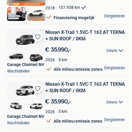
Mijn
Favorieten
107.938
km
2018
Autohero België
Eergisteren
Financiering mogelijk
Brussel
Nissan X-Trail 1.5VC-T 163 AT TEKNA
+ SUN ROOF / 0KM
Bewaren
in
€ 35.990,-
Details
Mijn
Favorieten
5
km
2026
Garage Chalmet NV
Eergisteren
Alle milieu/emissie zones
Wachtebeke
Nissan X-Trail 1.5VC-T 163 AT TEKNA
+ SUN ROOF / 0KM
Bewaren
in
€ 35.990,-
Details
Mijn
Favorieten
5
km
2026
Garage Chalmet NV
Eergisteren
Alle milieu/emissie zones
Wachtebeke