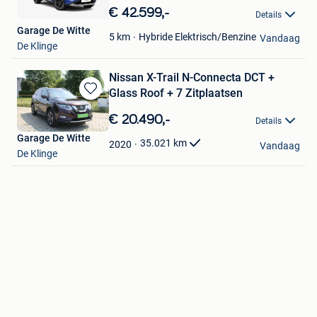
in
€ 42.599,-
Details
Mijn
Garage De Witte
Favorieten
Hybride Elektrisch/Benzine
5
km
Vandaag
De Klinge
Nissan X-Trail N-Connecta DCT +
Glass Roof + 7 Zitplaatsen
Bewaren
in
€ 20.490,-
Details
Mijn
Garage De Witte
Favorieten
35.021
km
2020
Vandaag
De Klinge