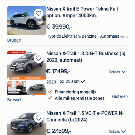
Nissan X-trail E-Power Tekna Full
option. Amper 4000km.
Bewaren
in
€ 39.990,-
Mijn
Luc
Favorieten
Automaat
Hybride Elektrisch/Benzine
Gisteren
Brugge
Nissan X-Trail 1.3 DIG-T Business (bj
2020, automaat)
Bewaren
in
€ 17.499,-
Details
Mijn
Favorieten
63.230
km
2020
Financiering mogelijk
Autohero België
Gisteren
Alle milieu/emissie zones
Brussel
Nissan X-Trail 1.5 VC-T e-POWER N-
Connecta (bj 2024)
Bewaren
in
€ 27.599,-
Details
Mijn