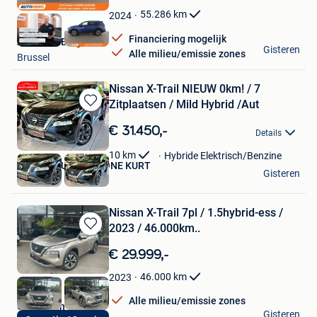
Favorieten
55.286
km
2024
Financiering mogelijk
Autohero België
Gisteren
Alle milieu/emissie zones
Brussel
Nissan X-Trail NIEUW 0km! / 7
Zitplaatsen / Mild Hybrid /Aut
Bewaren
in
€ 31.450,-
Details
Mijn
Favorieten
10
km
Hybride Elektrisch/Benzine
Garage ️ AUTO'S BOONE KURT
Gisteren
Kortrijk
Nissan X-Trail 7pl / 1.5hybrid-ess /
2023 / 46.000km..
Bewaren
in
€ 29.999,-
Mijn
Favorieten
46.000
km
2023
Alle milieu/emissie zones
Car design
Gisteren