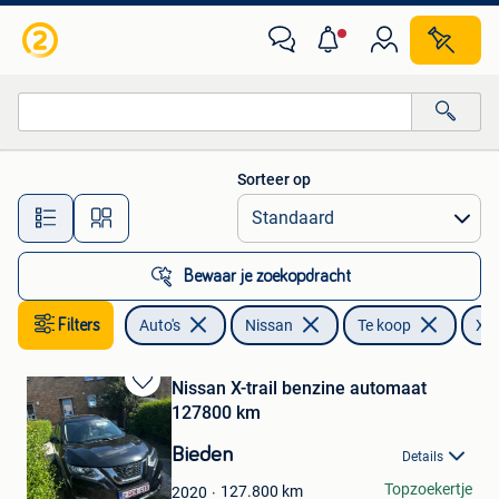
Nissan
Sorteer op
Alle afstanden…
Bewaar je zoekopdracht
Filters
Auto's
Nissan
Te koop
X-T
Nissan X-trail benzine automaat
Bewaren
127800 km
in
Mijn
Bieden
Details
Favorieten
Degan
Topzoekertje
127.800
km
2020