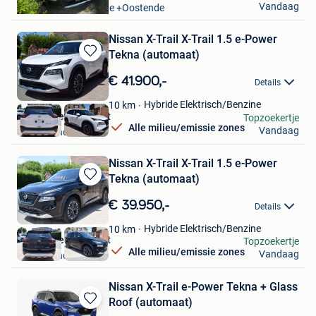
Vandaag
Oostende Zandvoorde +Oostende
Nissan X-Trail X-Trail 1.5 e-Power
Tekna (automaat)
Bewaren
in
€ 41.900,-
Details
Mijn
Favorieten
Hybride Elektrisch/Benzine
10
km
Garage Ceurstemont
Topzoekertje
Alle milieu/emissie zones
Vandaag
Sint-Amands
Nissan X-Trail X-Trail 1.5 e-Power
Tekna (automaat)
Bewaren
in
€ 39.950,-
Details
Mijn
Favorieten
Hybride Elektrisch/Benzine
10
km
Garage Ceurstemont
Topzoekertje
Alle milieu/emissie zones
Vandaag
Sint-Amands
Nissan X-Trail e-Power Tekna + Glass
Roof (automaat)
Bewaren