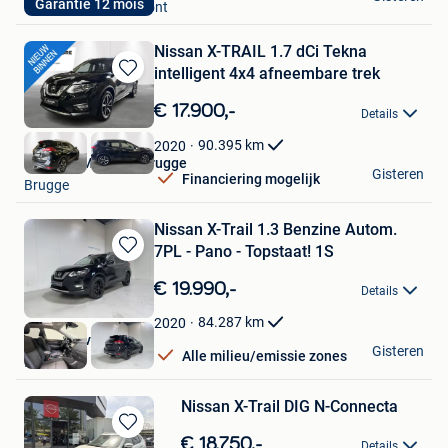
Garantie 12 mois
Morlanwelz-Mariemont
Nissan X-TRAIL 1.7 dCi Tekna
intelligent 4x4 afneembare trek
Bewaren
in
€ 17.900,-
Details
Mijn
Favorieten
90.395
km
2020
Nissan GMS Store Brugge
Gisteren
Financiering mogelijk
Brugge
Nissan X-Trail 1.3 Benzine Autom.
7PL - Pano - Topstaat! 1S
Bewaren
in
€ 19.990,-
Details
Mijn
Favorieten
84.287
km
2020
Provan Invest BV
Gisteren
Alle milieu/emissie zones
Nazareth
Nissan X-Trail DIG N-Connecta
Bewaren
€ 18.750,-
Details