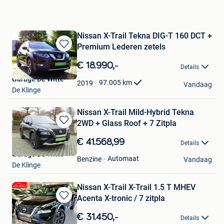
Nissan X-Trail Tekna DIG-T 160 DCT +
Premium Lederen zetels
Bewaren
in
€ 18.990,-
Details
Mijn
Garage De Witte
Favorieten
97.005
km
2019
Vandaag
De Klinge
Nissan X-Trail Mild-Hybrid Tekna
2WD + Glass Roof + 7 Zitpla
Bewaren
in
€ 41.568,99
Details
Mijn
Garage De Witte
Favorieten
Automaat
Benzine
Vandaag
De Klinge
Nissan X-Trail X-Trail 1.5 T MHEV
Acenta X-tronic / 7 zitpla
Bewaren
in
€ 31.450,-
Details
Mijn