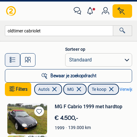
MG
Sorteer op
Alle afstanden…
Bewaar je zoekopdracht
Filters
Auto's
MG
Te koop
Verwijder 
MG F Cabrio 1999 met hardtop
Bewaren
€ 4.500,-
in
139.000
km
1999
Mijn
Favorieten