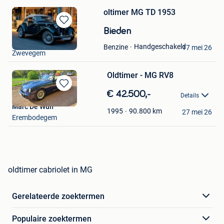
oltimer MG TD 1953
Bewaren
Bieden
in
justin desmet
Handgeschakeld
Benzine
Mijn
17 mei 26
Zwevegem
Favorieten
Oldtimer - MG RV8
Bewaren
€ 42.500,-
Details
in
Marc De Wulf
Mijn
90.800
km
1995
27 mei 26
Erembodegem
Favorieten
oldtimer cabriolet in MG
Gerelateerde zoektermen
Populaire zoektermen