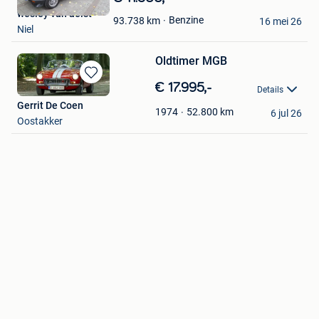
in
wesley van aelst
Benzine
93.738
km
Mijn
16 mei 26
Niel
Favorieten
Oldtimer MGB
Bewaren
€ 17.995,-
Details
in
Gerrit De Coen
Mijn
52.800
km
1974
6 jul 26
Oostakker
Favorieten