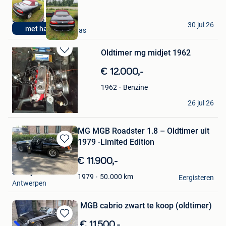
D&F CARS
30 jul 26
met hardtop
Mechelen-Aan-De-Maas
Oldtimer mg midjet 1962
Bewaren
in
€ 12.000,-
Mijn
Favorieten
Benzine
1962
Patrick
26 jul 26
Waanrode
MG MGB Roadster 1.8 – Oldtimer uit
1979 -Limited Edition
Bewaren
in
€ 11.900,-
Mijn
Sofi Byrne
Favorieten
50.000
km
1979
Eergisteren
Antwerpen
MGB cabrio zwart te koop (oldtimer)
Bewaren
€ 11.500,-