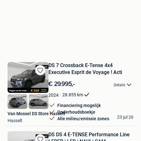
DS 7 Crossback E-Tense 4x4
Executive Esprit de Voyage ! Acti
Bewaren
in
€ 29.995,-
Details
Mijn
Favorieten
28.855
km
2024
Financiering mogelijk
Onderhoudsboekje
Van Mossel DS Store Hasselt
23 jul 26
Alle milieu/emissie zones
Hasselt
DS DS 4 E-TENSE Performance Line