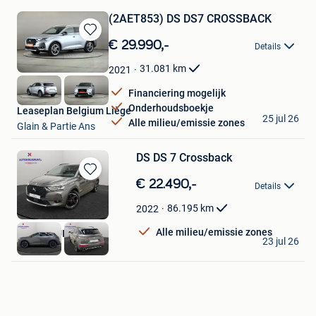
(2AET853) DS DS7 CROSSBACK
Bewaren
€ 29.990,-
Details
in
Mijn
31.081
km
2021
Favorieten
Financiering mogelijk
Onderhoudsboekje
Leaseplan Belgium Liège
25 jul 26
Alle milieu/emissie zones
Glain & Partie Ans
DS DS 7 Crossback
Bewaren
€ 22.490,-
Details
in
Mijn
86.195
km
2022
Favorieten
Alle milieu/emissie zones
AUTOKRUISPUNT
23 jul 26
Tielt