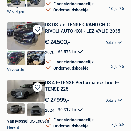
Financiering mogelijk
Garage Palermo
16 jul 26
Onderhoudsboekje
Wevelgem
DS DS 7 e-TENSE GRAND CHIC
RIVOLI AUTO 4X4 - LEZ VALID 2035
Bewaren
in
€ 24.500,-
Details
Mijn
Favorieten
66.575
km
2020
Financiering mogelijk
Carrect Vilvoorde
13 jul 26
Onderhoudsboekje
Vilvoorde
DS 4 E-TENSE Performance Line E-
TENSE 225
Bewaren
in
€ 27.995,-
Details
Mijn
Favorieten
30.317
km
2024
Financiering mogelijk
Van Mossel DS Leuven
7 jul 26
Onderhoudsboekje
Herent