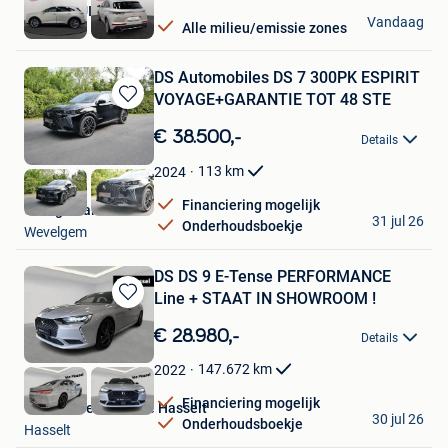
AUTOKRUISPUNT
Vandaag
Alle milieu/emissie zones
Tielt
DS Automobiles DS 7 300PK ESPIRIT
VOYAGE+GARANTIE TOT 48 STE
Bewaren
in
€ 38.500,-
Details
Mijn
Favorieten
113
km
2024
Financiering mogelijk
Garage Palermo
31 jul 26
Onderhoudsboekje
Wevelgem
DS DS 9 E-Tense PERFORMANCE
Line + STAAT IN SHOWROOM !
Bewaren
in
€ 28.980,-
Details
Mijn
Favorieten
147.672
km
2022
Financiering mogelijk
Van Mossel DS Store Hasselt
30 jul 26
Onderhoudsboekje
Hasselt