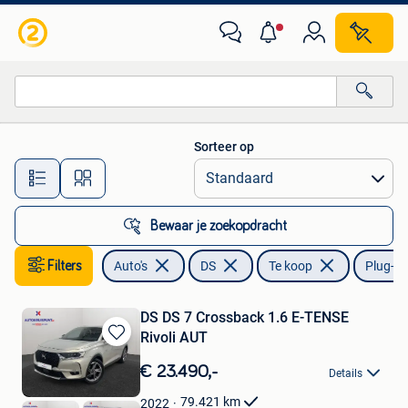
DS
Sorteer op
Alle afstanden…
Bewaar je zoekopdracht
Filters
Auto's
DS
Te koop
Plug-in
DS DS 7 Crossback 1.6 E-TENSE
Rivoli AUT
Bewaren
in
€ 23.490,-
Details
Mijn
Favorieten
79.421
km
2022