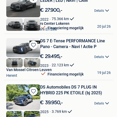
LEDER | LED | NAVI | CAM
Bewaren
in
€ 27.900,-
Details
Mijn
Favorieten
75.366
km
2022
Van Mossel Used Cars Center Lokeren
20 jul 26
Financiering mogelijk
Lokeren+Deel Overmere En Zele
DS 7 E-Tense PERFORMANCE Line
Pano - Camera - Navi ! Actie P
Bewaren
in
€ 29.495,-
Details
Mijn
Favorieten
22.123
km
2023
Van Mossel Citroen Leuven
19 jul 26
Financiering mogelijk
Herent
DS Automobiles DS 7 PLUG IN
HYBRID 225 PK ETOILE (bj 2025)
Bewaren
in
€ 39.950,-
Details
Mijn
Favorieten
3.769
km
2025