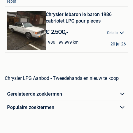
Ieper
Bewaren
in
Mijn
Chrysler lebaron le baron 1986
Favorieten
cabriolet LPG pour pieces
€ 2.500,-
Details
Iandy
99.999
km
1986
20 jul 26
Chatelet
Chrysler LPG Aanbod - Tweedehands en nieuw te koop
Gerelateerde zoektermen
Populaire zoektermen