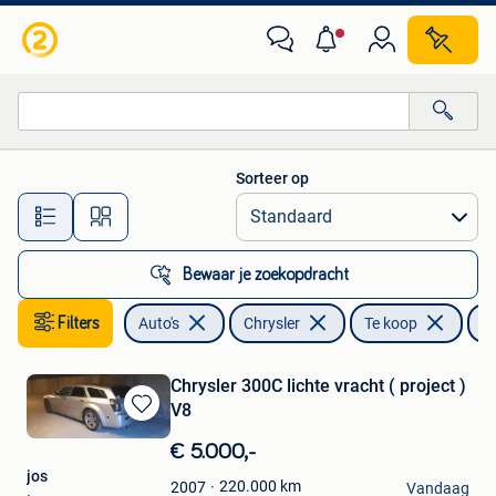
Chrysler
Sorteer op
Alle afstanden…
Bewaar je zoekopdracht
Filters
Auto's
Chrysler
Te koop
L
Chrysler 300C lichte vracht ( project )
V8
Bewaren
in
€ 5.000,-
Mijn
jos
Favorieten
220.000
km
2007
Vandaag