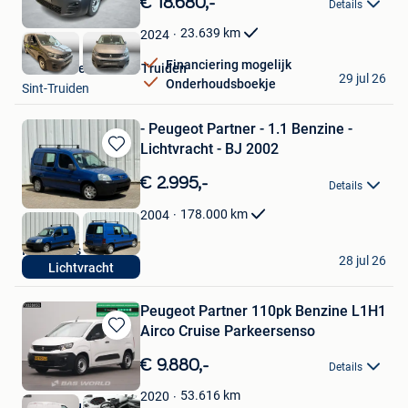
€ 18.680,-
Details
Mijn
Favorieten
23.639
km
2024
Financiering mogelijk
Van Mossel Kia Sint-Truiden
29 jul 26
Onderhoudsboekje
Sint-Truiden
- Peugeot Partner - 1.1 Benzine -
Lichtvracht - BJ 2002
Bewaren
in
€ 2.995,-
Details
Mijn
Favorieten
178.000
km
2004
ICON Cars
28 jul 26
Lichtvracht
Holsbeek
Peugeot Partner 110pk Benzine L1H1
Airco Cruise Parkeersenso
Bewaren
in
€ 9.880,-
Details
Mijn
Favorieten
53.616
km
2020