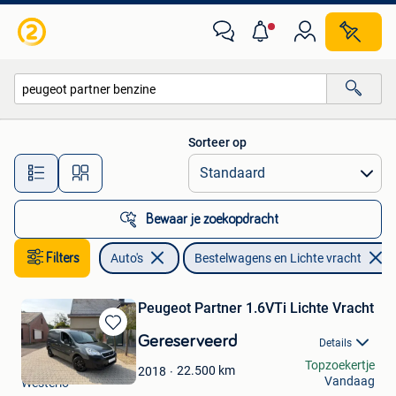
Bestelwagens en Lichte vracht
Sorteer op
Alle afstanden…
Bewaar je zoekopdracht
Filters
Auto's
Bestelwagens en Lichte vracht
Peugeot Partner 1.6VTi Lichte Vracht
Bewaren
Gereserveerd
Details
in
Heylen Automotive
Topzoekertje
Mijn
22.500
km
2018
Vandaag
Westerlo
Favorieten