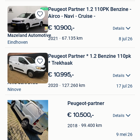
Peugeot Partner 1.2 110PK Benzine -
Airco - Navi - Cruise -
Bewaren
in
€ 10.900,-
Details
Mijn
Mazeland Automotive
Favorieten
67.135
km
2021
8 jul 26
Eindhoven
Peugeot Partner * 1.2 Benzine 110pk
* Trekhaak
Bewaren
in
€ 10.995,-
Details
Mijn
Arne Cars Bvba
Favorieten
127.260
km
2020
17 jul 26
Bewaren
Ninove
in
Mijn
Peugeot-partner
Favorieten
€ 10.500,-
Details
99.400
km
2018
Elodie
9 mei 26
Diksmuide