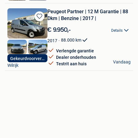
Peugeot Partner | 12 M Garantie | 88
Dkm | Benzine | 2017 |
Bewaren
in
€ 9.950,-
Details
Mijn
Favorieten
88.000
km
2017
Verlengde garantie
Dealer onderhouden
Gekeurdvoorverkoop
Premium Car Center
Vandaag
Testrit aan huis
Wilrijk