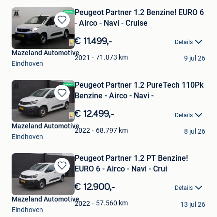
Peugeot Partner 1.2 Benzine! EURO 6
- Airco - Navi - Cruise
Bewaren
in
€ 11.499,-
Details
Mijn
Mazeland Automotive
Favorieten
71.073
km
2021
9 jul 26
Eindhoven
Peugeot Partner 1.2 PureTech 110Pk
Benzine - Airco - Navi -
Bewaren
in
€ 12.499,-
Details
Mijn
Mazeland Automotive
Favorieten
68.797
km
2022
8 jul 26
Eindhoven
Peugeot Partner 1.2 PT Benzine!
EURO 6 - Airco - Navi - Crui
Bewaren
in
€ 12.900,-
Details
Mijn
Mazeland Automotive
Favorieten
57.560
km
2022
13 jul 26
Eindhoven