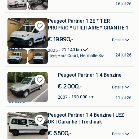
BAS World
16 jul 26
Veghel
Peugeot Partner 1.2E * 1 ER
PROPRIO * UTILITAIRE * GRANTIE 1
Bewaren
in
€ 19.990,-
Details
Mijn
Favorieten
AB Cars
21.140
km
2025
24 jul 26
Vise + Partie De Bombaye,Hac- Court, Hermalle-Ss-
Argenteau
Peugeot Partner 1.4 Benzine
Bewaren
€ 2.000,-
Details
in
farah
Mijn
190.000
km
2007
11 jul 26
Merksem
Favorieten
Peugeot Partner 1.4 Benzine | LEZ
OK | Garantie | Trekhaak
Bewaren
in
€ 6.800,-
Details
Mijn