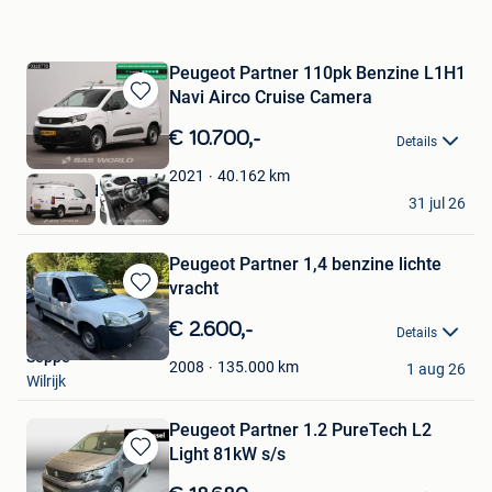
Peugeot Partner 110pk Benzine L1H1
Navi Airco Cruise Camera
Bewaren
in
€ 10.700,-
Details
Mijn
Favorieten
40.162
km
2021
BAS World
31 jul 26
Veghel
Peugeot Partner 1,4 benzine lichte
vracht
Bewaren
in
€ 2.600,-
Details
Mijn
Seppe
Favorieten
135.000
km
2008
1 aug 26
Wilrijk
Peugeot Partner 1.2 PureTech L2
Light 81kW s/s
Bewaren
in