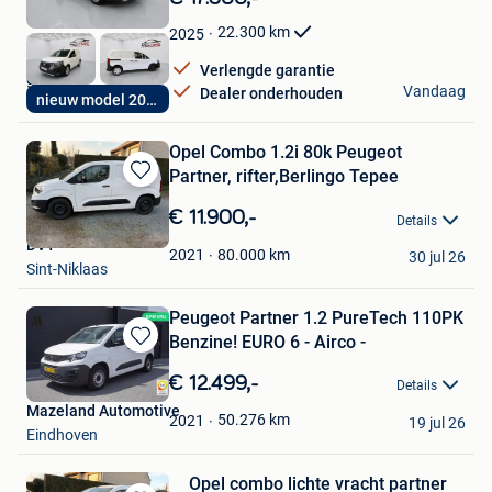
Mijn
Favorieten
22.300
km
2025
Verlengde garantie
geert
Vandaag
Dealer onderhouden
nieuw model 2025
Putte
Opel Combo 1.2i 80k Peugeot
Partner, rifter,Berlingo Tepee
Bewaren
in
€ 11.900,-
Details
Mijn
DVT
Favorieten
80.000
km
2021
30 jul 26
Sint-Niklaas
Peugeot Partner 1.2 PureTech 110PK
Benzine! EURO 6 - Airco -
Bewaren
in
€ 12.499,-
Details
Mijn
Mazeland Automotive
Favorieten
50.276
km
2021
19 jul 26
Eindhoven
Opel combo lichte vracht partner