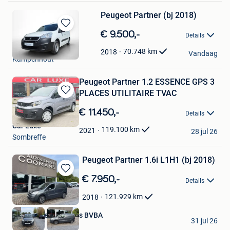
Peugeot Partner (bj 2018)
Bewaren
€ 9.500,-
Details
in
Graces BV
Mijn
70.748
km
2018
Vandaag
Kampenhout
Favorieten
Peugeot Partner 1.2 ESSENCE GPS 3
PLACES UTILITAIRE TVAC
Bewaren
in
€ 11.450,-
Details
Mijn
Car Luxe
Favorieten
119.100
km
2021
28 jul 26
Sombreffe
Peugeot Partner 1.6i L1H1 (bj 2018)
Bewaren
€ 7.950,-
Details
in
Mijn
121.929
km
2018
Favorieten
Autohandel Coomans BVBA
31 jul 26
Mol