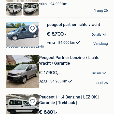
Favorieten
94.000
km
2002
AutoTrade Hasselt
1 aug 26
Hasselt
peugeot partner lichte vracht
Bewaren
€ 6.700,-
Details
in
max
Mijn
84.000
km
2014
Vandaag
Adegem+Deel Van Eeklo
Favorieten
Bewaren
Peugeot Partner benzine / Lichte
in
Mijn
vracht / Garantie
Favorieten
€ 17.900,-
Details
Chenzo
34.200
km
2023
30 jul 26
Beerse
Peugeot 1 1.4 Benzine | LEZ OK |
Garantie | Trekhaak |
Bewaren
in
€ 6.801,-