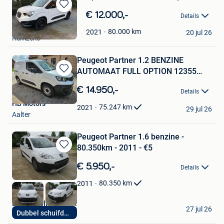
Bewaren
€ 12.000,-
Details
in
ihbo
Mijn
80.000
km
2021
20 jul 26
Kemzeke
Favorieten
Peugeot Partner 1.2 BENZINE
AUTOMAAT FULL OPTION 12355
Bewaren
exBTW
in
€ 14.950,-
Details
Mijn
HB Motors
Favorieten
75.247
km
2021
29 jul 26
Aalter
Peugeot Partner 1.6 benzine -
80.350km - 2011 - €5
Bewaren
in
€ 5.950,-
Details
Mijn
Favorieten
80.350
km
2011
Junius Rolling Stock
27 jul 26
Dubbel schuifdeur
Merchtem