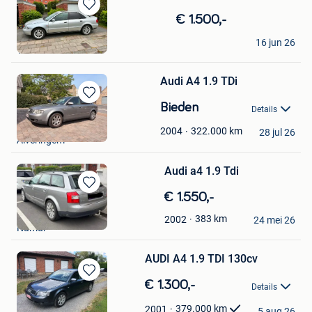
Bewaren
€ 1.500,-
in
Moussa
Mijn
16 jun 26
Tournai
Favorieten
Audi A4 1.9 TDi
Bewaren
Bieden
Details
in
Hendrik Souvagie
Mijn
322.000
km
2004
28 jul 26
Alveringem
Favorieten
Audi a4 1.9 Tdi
Bewaren
€ 1.550,-
in
Corentin
383
km
2002
Mijn
24 mei 26
Namur
Favorieten
AUDI A4 1.9 TDI 130cv
Bewaren
€ 1.300,-
Details
in
Thierry TOM CAR
Mijn
379.000
km
2001
5 aug 26