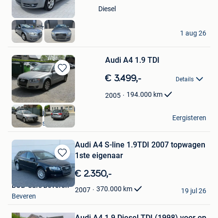
in
Diesel
Mijn
Favorieten
Auto’s Bajram
1 aug 26
Ranst
Audi A4 1.9 TDI
Bewaren
€ 3.499,-
Details
in
Mijn
194.000
km
2005
Favorieten
Autobedrijf BOCA
Eergisteren
Waasmunster
Audi A4 S-line 1.9TDI 2007 topwagen
1ste eigenaar
Bewaren
in
€ 2.350,-
Mijn
BOB-Cars Beveren
Favorieten
370.000
km
2007
19 jul 26
Beveren
Bewaren
Audi A4 1.9 Diesel TDI (1998) voor op
in