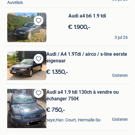
Auvelais
Audi a4 b6 1.9 tdi
Bewaren
€ 1.900,-
in
Ben
Mijn
3 jul 26
Sint-Niklaas
Favorieten
Audi / A4 1.9Tdi / airco / s-line eerste
eigenaar
Bewaren
in
€ 1.350,-
Jens Houter
Mijn
Gisteren
Bocholt
Favorieten
Audi a4 1.9 tdi 130ch à vendre ou
échanger 750€
Bewaren
in
€ 750,-
Mijn
M 3
Favorieten
Gisteren
Vise + Partie De Bombaye,Hac- Court, Hermalle-Ss-
Argenteau