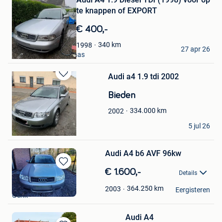
Mijn
te knappen of EXPORT
Favorieten
€ 400,-
Senne Janssens
340
km
1998
27 apr 26
Mechelen-Aan-De-Maas
Audi a4 1.9 tdi 2002
Bewaren
in
Bieden
Mijn
Favorieten
334.000
km
2002
Killian
5 jul 26
Braine-Le-Chateau
Audi A4 b6 AVF 96kw
Bewaren
€ 1.600,-
Details
in
Elias
Mijn
364.250
km
2003
Eergisteren
Genk
Favorieten
Audi A4