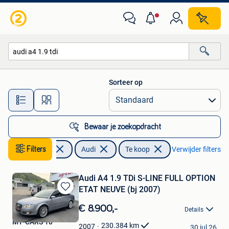
Audi
Sorteer op
Alle afstanden…
Bewaar je zoekopdracht
Filters
Auto's
Audi
Te koop
Verwijder filters
Audi A4 1.9 TDi S-LINE FULL OPTION
ETAT NEUVE (bj 2007)
Bewaren
in
€ 8.900,-
Details
Mijn
MY-CARS 10
Favorieten
230.384
km
2007
30 jul 26