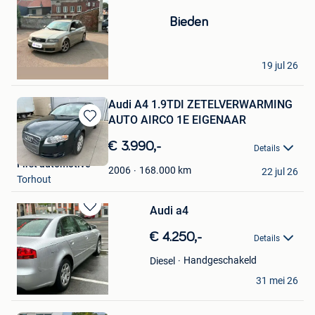
Mijn
Bieden
Favorieten
Jimmy Brunetu
19 jul 26
Glain & Partie Ans
Audi A4 1.9TDI ZETELVERWARMING
AUTO AIRCO 1E EIGENAAR
Bewaren
in
€ 3.990,-
Details
Mijn
First automotive
Favorieten
168.000
km
2006
22 jul 26
Torhout
Audi a4
Bewaren
in
€ 4.250,-
Details
Mijn
Favorieten
Handgeschakeld
Diesel
sven de fraeye
31 mei 26
Mechelen