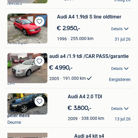
Nivelles
Favorieten
Audi A4 1.9tdi S line oldtimer
Bewaren
€ 2.950,-
Details
in
Zekie
Mijn
255.000
km
1996
31 jul 26
Antwerpen
Favorieten
audi a4 /1.9 tdi /CAR PASS/garantie
Bewaren
€ 4.990,-
Details
in
jb metro cars bvba
Mijn
191.000
km
2005
Eergisteren
Lint
Favorieten
Audi A4 2.0 TDI
Bewaren
€ 3.800,-
Details
in
peter melis
Mijn
338.000
km
2009
13 jul 26
Deurne
Favorieten
Bewaren
Audi a4 kit s4
in