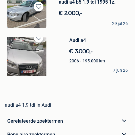
audi a4 b5 1.9 tdi 1995 1z.
Bewaren
€ 2.000,-
in
Land Rover/VAG
Mijn
29 jul 26
Ellezelles
Favorieten
Audi a4
Bewaren
in
€ 3.000,-
Mijn
Favorieten
195.000
km
2006
Stany
7 jun 26
Andenne
audi a4 1.9 tdi in Audi
Gerelateerde zoektermen
Populaire zoektermen