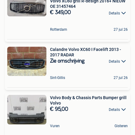
Volvo XC60 grill R-design 2016+ NIEUW
OE 31457464
€ 349,00
Details
Rotterdam
27 jul 26
Calandre Volvo XC60 I Facelift 2013 -
2017 RADAR
Zie omschrijving
Details
Sint-Gillis
27 jul 26
Volvo Body & Chassis Parts Bumper grill
Volvo
€ 95,00
Details
Vuren
Gisteren