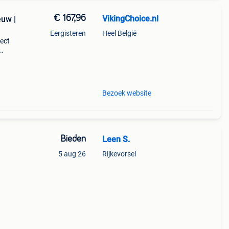
€ 167,96
VikingChoice.nl
euw |
Eergisteren
Heel België
rect
 -
t -
Bezoek website
Bieden
Leen S.
5 aug 26
Rijkevorsel