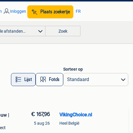
n
Inloggen
FR
Plaats zoekertje
lle afstanden…
Zoek
Sorteer op
Lijst
Foto’s
€ 167,96
VikingChoice.nl
euw |
5 aug 26
Heel België
rect