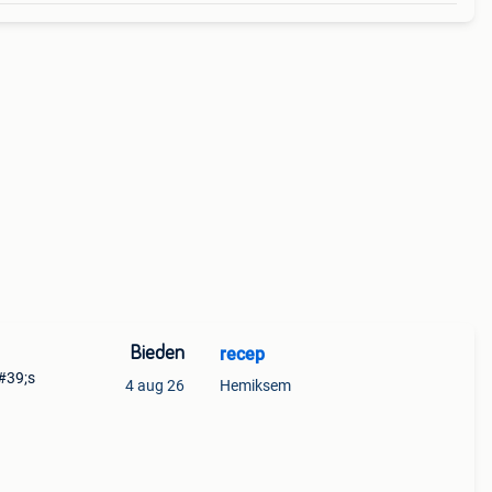
Bieden
recep
#39;s
4 aug 26
Hemiksem