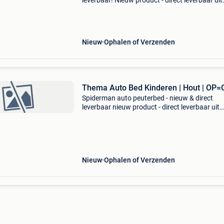
leverbaar! Nieuw product - direct leverbaar uit
voorraad. - Thematisch spiderman auto design
robuuste constructie: max. 110 Kg draagkrach
hoge
Nieuw
Ophalen of Verzenden
Thema Auto Bed Kinderen | Hout | OP=
Spiderman auto peuterbed - nieuw & direct
leverbaar nieuw product - direct leverbaar uit
voorraad. - Thematisch spiderman auto design
incl. 7Cm dikke matras (140x70cm) - afmeting
150 x 74 x 4
Nieuw
Ophalen of Verzenden