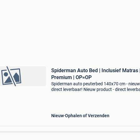
Spiderman Auto Bed | Inclusief Matras 
Premium | OP=OP
Spiderman auto peuterbed 140x70 cm - nieuw
direct leverbaar! Nieuw product - direct leverb
uit voorraad. - Afmetingen: 150 x 74 x 44 cm -
matras maat: 140 x 70 cm (inclusief) - hoge
bedzijkan
Nieuw
Ophalen of Verzenden