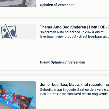
Ophalen of Verzenden
Thema Auto Bed Kinderen | Hout | OP=
Spiderman auto peuterbed - nieuw & direct
leverbaar nieuw product - direct leverbaar uit
voorraad. - Thematisch spiderman auto design
incl. 7Cm dikke matras (140x70cm) - afmeting
150 x 74 x 4
Nieuw
Ophalen of Verzenden
Junior bed Ikea, blauw, met recente ma
Gebruikt, maar in goede staat eerdere versie 
ikea kritter. De matras werd recent nog verni
en is in uitstekende staat. Afmetingen: zie
foto&#39;s