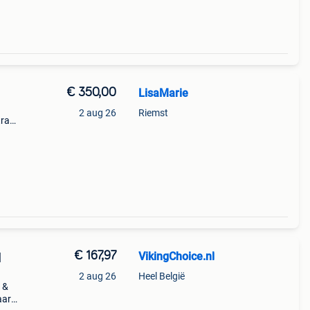
€ 350,00
LisaMarie
2 aug 26
Riemst
tra
uit
 het
€ 167,97
VikingChoice.nl
|
2 aug 26
Heel België
 &
aar