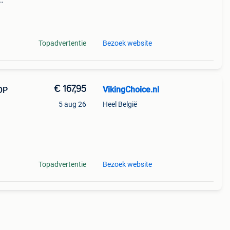
 -
t -
Topadvertentie
Bezoek website
€ 167,95
VikingChoice.nl
OP
5 aug 26
Heel België
 -
en:
Topadvertentie
Bezoek website