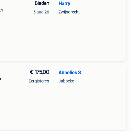
Bieden
Harry
;s
5 aug 26
Zwijndrecht
€ 175,00
Annelies S
s
Eergisteren
Jabbeke