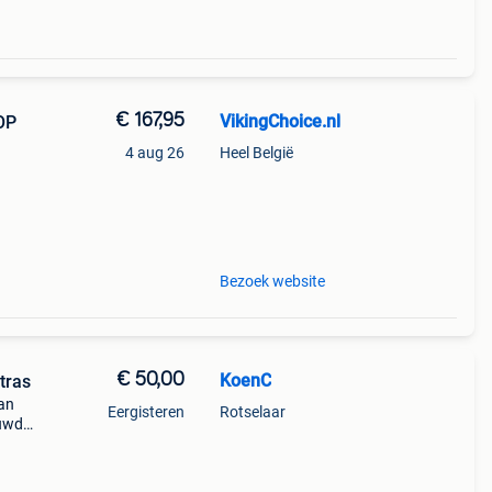
€ 167,95
VikingChoice.nl
OP
4 aug 26
Heel België
 -
en:
Bezoek website
€ 50,00
KoenC
tras
van
Eergisteren
Rotselaar
euwd