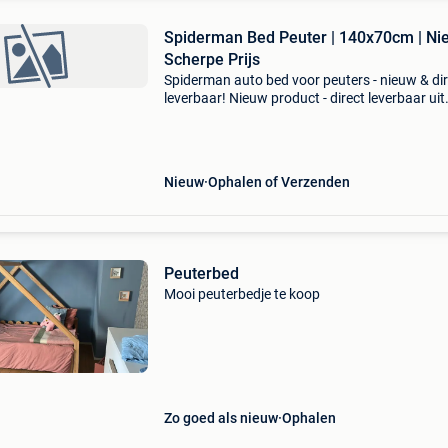
Spiderman Bed Peuter | 140x70cm | Ni
Scherpe Prijs
Spiderman auto bed voor peuters - nieuw & di
leverbaar! Nieuw product - direct leverbaar uit
voorraad. - Thematisch spiderman auto design
robuuste constructie: max. 110 Kg draagkrach
hoge
Nieuw
Ophalen of Verzenden
Peuterbed
Mooi peuterbedje te koop
Zo goed als nieuw
Ophalen