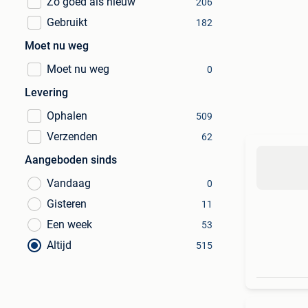
Zo goed als nieuw
206
Gebruikt
182
Moet nu weg
Moet nu weg
0
Levering
Ophalen
509
Verzenden
62
Aangeboden sinds
Vandaag
0
Gisteren
11
Een week
53
Altijd
515