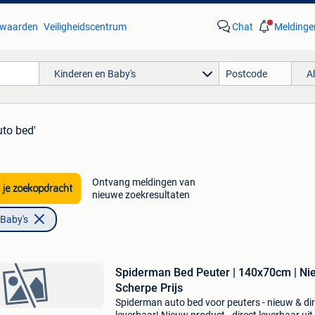
waarden
Veiligheidscentrum
Chat
Meldinge
Kinderen en Baby's
A
uto bed'
Ontvang meldingen van
 je zoekopdracht
nieuwe zoekresultaten
 Baby's
Spiderman Bed Peuter | 140x70cm | Ni
Scherpe Prijs
Spiderman auto bed voor peuters - nieuw & di