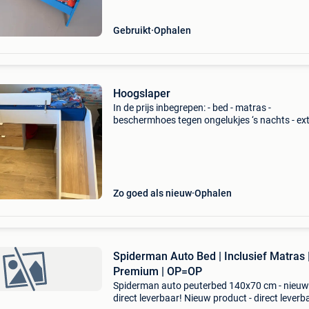
Gebruikt
Ophalen
Hoogslaper
In de prijs inbegrepen: - bed - matras -
beschermhoes tegen ongelukjes ‘s nachts - ex
bedovertrek (geen paw patrol) - plankje tegen 
bed vallen wij hebben €475 betaald voor enkel
bed.
Zo goed als nieuw
Ophalen
Spiderman Auto Bed | Inclusief Matras 
Premium | OP=OP
Spiderman auto peuterbed 140x70 cm - nieuw
direct leverbaar! Nieuw product - direct leverb