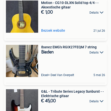
Motion - CG10-DLXN Solid top 4/4 - -
Akoestische gitaar
€ 1,00
Details
Bezoek website
21 jul 26
Ibanez EMG's RGIX27FEQM 7 string
Bieden
Details
Eksel+ Deel Van Overpelt
5 mei 26
G&L - Tribute Series Legacy Sunburst - -
Elektrische gitaar
€ 45,00
Details