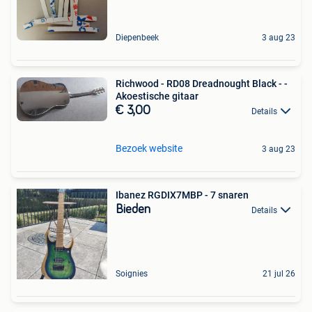
Diepenbeek
3 aug 23
Richwood - RD08 Dreadnought Black - -
Akoestische gitaar
€ 3,00
Details
Bezoek website
3 aug 23
Ibanez RGDIX7MBP - 7 snaren
Bieden
Details
Soignies
21 jul 26