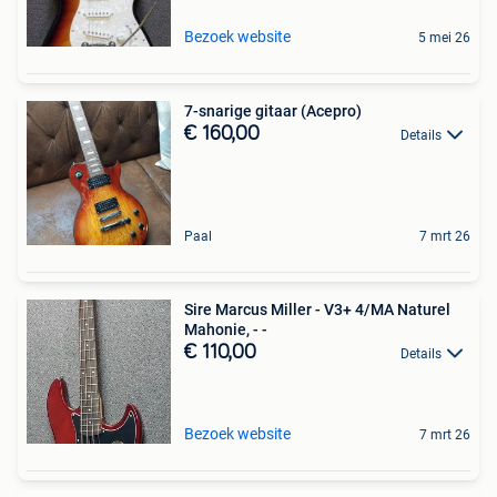
Bezoek website
5 mei 26
7-snarige gitaar (Acepro)
€ 160,00
Details
Paal
7 mrt 26
Sire Marcus Miller - V3+ 4/MA Naturel
Mahonie, - -
€ 110,00
Details
Bezoek website
7 mrt 26