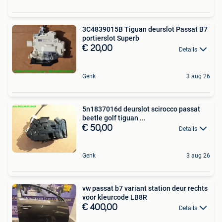
3C4839015B Tiguan deurslot Passat B7
portierslot Superb
€ 20,00
Details
Genk
3 aug 26
5n1837016d deurslot scirocco passat
beetle golf tiguan ...
€ 50,00
Details
Genk
3 aug 26
vw passat b7 variant station deur rechts
voor kleurcode LB8R
€ 400,00
Details