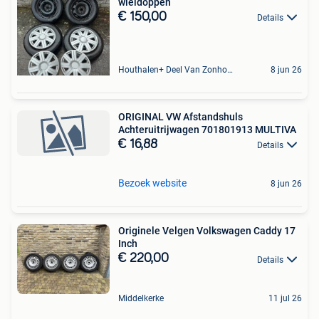
wieldoppen
€ 150,00
Details
Houthalen+ Deel Van Zonhoven En Zolder
8 jun 26
ORIGINAL VW Afstandshuls
Achteruitrijwagen 701801913 MULTIVA
€ 16,88
Details
Bezoek website
8 jun 26
Originele Velgen Volkswagen Caddy 17
Inch
€ 220,00
Details
Middelkerke
11 jul 26