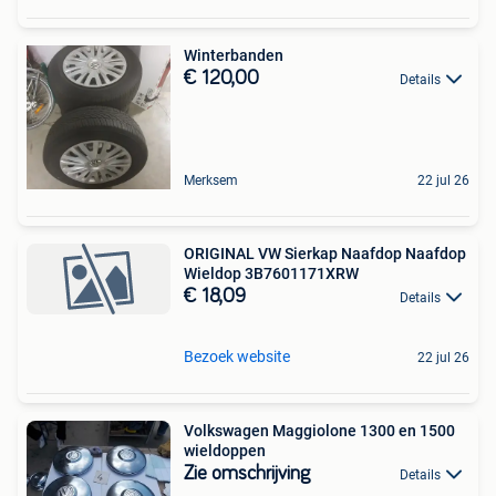
Winterbanden
€ 120,00
Details
Merksem
22 jul 26
ORIGINAL VW Sierkap Naafdop Naafdop
Wieldop 3B7601171XRW
€ 18,09
Details
Bezoek website
22 jul 26
Volkswagen Maggiolone 1300 en 1500
wieldoppen
Zie omschrijving
Details