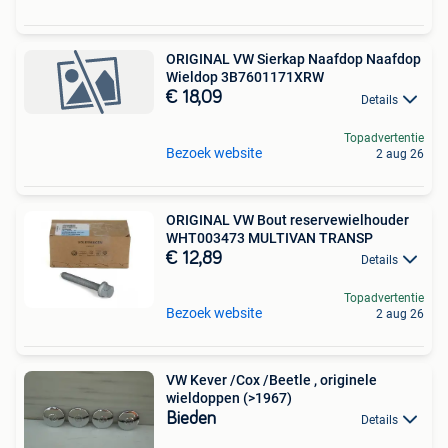
ORIGINAL VW Sierkap Naafdop Naafdop
Wieldop 3B7601171XRW
€ 18,09
Details
Topadvertentie
Bezoek website
2 aug 26
ORIGINAL VW Bout reservewielhouder
WHT003473 MULTIVAN TRANSP
€ 12,89
Details
Topadvertentie
Bezoek website
2 aug 26
VW Kever /Cox /Beetle , originele
wieldoppen (>1967)
Bieden
Details