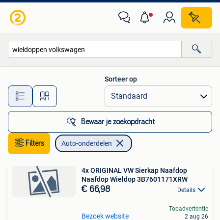
Auto-onderdelen
Sorteer op
Alle afstanden…
Bewaar je zoekopdracht
Filters
Auto-onderdelen
4x ORIGINAL VW Sierkap Naafdop
Naafdop Wieldop 3B7601171XRW
€ 66,98
Details
Topadvertentie
Bezoek website
2 aug 26