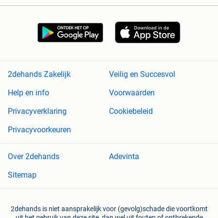
2dehands Zakelijk
Veilig en Succesvol
Help en info
Voorwaarden
Privacyverklaring
Cookiebeleid
Privacyvoorkeuren
Over 2dehands
Adevinta
Sitemap
2dehands is niet aansprakelijk voor (gevolg)schade die voortkomt
uit het gebruik van deze site, dan wel uit fouten of ontbrekende