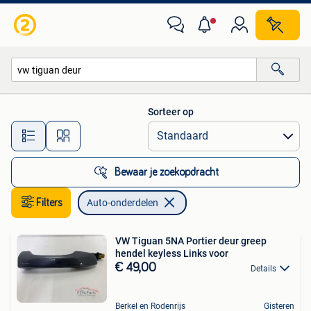
Auto-onderdelen
Sorteer op
Alle afstanden…
Bewaar je zoekopdracht
Filters
Auto-onderdelen
VW Tiguan 5NA Portier deur greep
hendel keyless Links voor
€ 49,00
Details
Berkel en Rodenrijs
Gisteren