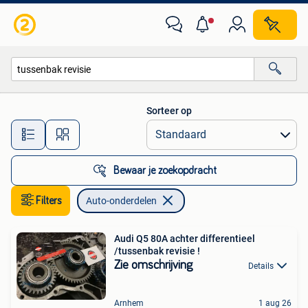
Auto-onderdelen
Sorteer op
Alle afstanden…
Bewaar je zoekopdracht
Filters
Auto-onderdelen
Audi Q5 80A achter differentieel
/tussenbak revisie !
Zie omschrijving
Details
Arnhem
1 aug 26