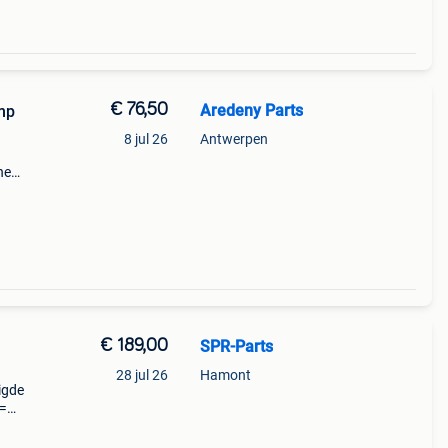
€ 76,50
Aredeny Parts
mp
8 jul 26
Antwerpen
ne
s
€ 189,00
SPR-Parts
28 jul 26
Hamont
igde
 =