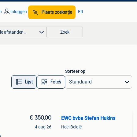
n
Inloggen
FR
Plaats zoekertje
lle afstanden…
Zoek
Sorteer op
Lijst
Foto’s
€ 350,00
EWC bvba Stefan Hukins
4 aug 26
Heel België