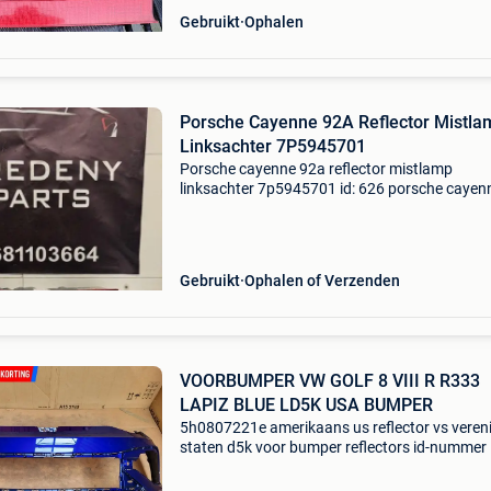
Gebruikt
Ophalen
Porsche Cayenne 92A Reflector Mistla
Linksachter 7P5945701
Porsche cayenne 92a reflector mistlamp
linksachter 7p5945701 id: 626 porsche cayen
92a reflector mistlamp achterbumperlicht link
achter. Hoekpuntje afgebroken. Alle
bevestigingspunten zijn intact,
Gebruikt
Ophalen of Verzenden
VOORBUMPER VW GOLF 8 VIII R R333
LAPIZ BLUE LD5K USA BUMPER
5h0807221e amerikaans us reflector vs veren
staten d5k voor bumper reflectors id-nummer
7486 gelieve deze te vermelden bij telefonisch
contact. Origineel volkswagen golf 8 viii r