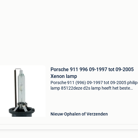
Porsche 911 996 09-1997 tot 09-2005
Xenon lamp
Porsche 911 (996) 09-1997 tot 09-2005 philip
lamp 85122deze d2s lamp heeft het beste
lichtvermogen en het beste lichtbeeld wat er t
bieden valt op origineel xenon gebied . Geschik
voor porsche
Nieuw
Ophalen of Verzenden