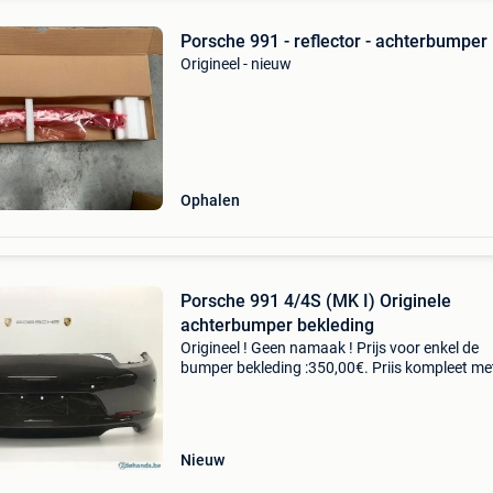
Porsche 991 - reflector - achterbumper
Origineel - nieuw
Ophalen
Porsche 991 4/4S (MK I) Originele
achterbumper bekleding
Origineel ! Geen namaak ! Prijs voor enkel de
bumper bekleding :350,00€. Priis kompleet me
onderspoiler,uitlaat
hitteschilden,bevestigingshouders en reflector
625,00€. Zeer zeldzaam en
Nieuw