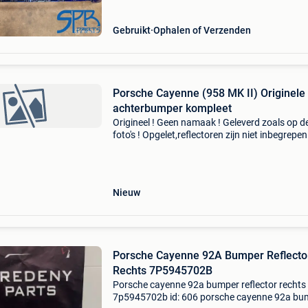
amerikaans usa
Gebruikt
Ophalen of Verzenden
Porsche Cayenne (958 MK II) Originele
achterbumper kompleet
Origineel ! Geen namaak ! Geleverd zoals op d
foto's ! Opgelet,reflectoren zijn niet inbegrepen 
uitmuntende staat ! Unieke kans ! Tevens
tweedehands onderdelen voor porsche 911,96
993,996,
Nieuw
Porsche Cayenne 92A Bumper Reflecto
Rechts 7P5945702B
Porsche cayenne 92a bumper reflector rechts
7p5945702b id: 606 porsche cayenne 92a bu