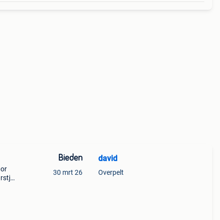
Bieden
david
tor
30 mrt 26
Overpelt
rstje