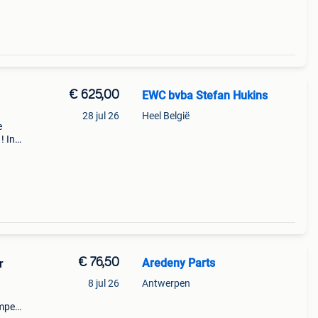
€ 625,00
EWC bvba Stefan Hukins
28 jul 26
Heel België
e
! In
4,
€ 76,50
Aredeny Parts
r
8 jul 26
Antwerpen
mper