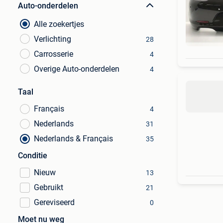
Auto-onderdelen
Alle zoekertjes
Verlichting
28
Carrosserie
4
Overige Auto-onderdelen
4
Taal
Français
4
Nederlands
31
Nederlands & Français
35
Conditie
Nieuw
13
Gebruikt
21
Gereviseerd
0
Moet nu weg