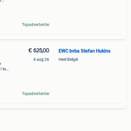
t
en :
Topadvertentie
€ 625,00
EWC bvba Stefan Hukins
4 aug 26
Heel België
e
! In
4,
Topadvertentie