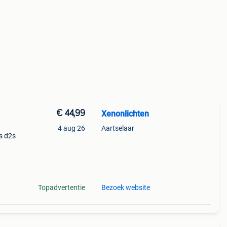
€ 44,99
Xenonlichten
4 aug 26
Aartselaar
s d2s
e
t
Topadvertentie
Bezoek website