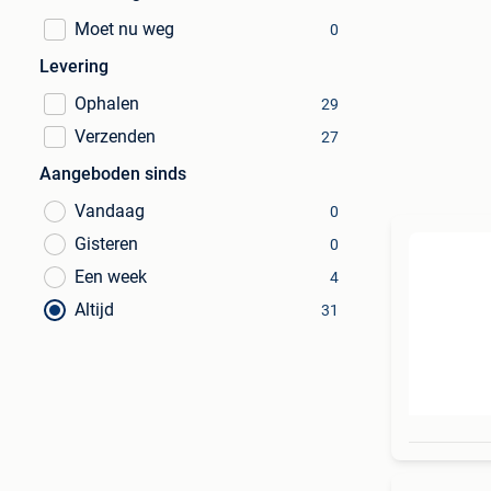
Moet nu weg
0
Levering
Ophalen
29
Verzenden
27
Aangeboden sinds
Vandaag
0
Gisteren
0
Een week
4
Altijd
31