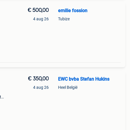
€ 500,00
emilie fossion
4 aug 26
Tubize
€ 350,00
EWC bvba Stefan Hukins
4 aug 26
Heel België
t
en :