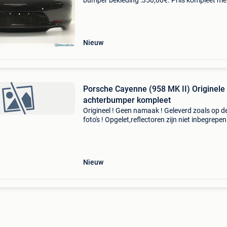
bumper bekleding :350,00€. Priis kompleet me
onderspoiler,uitlaat
hitteschilden,bevestigingshouders en reflector
625,00€. Zeer zeldzaam en
Nieuw
Porsche Cayenne (958 MK II) Originele
achterbumper kompleet
Origineel ! Geen namaak ! Geleverd zoals op d
foto's ! Opgelet,reflectoren zijn niet inbegrepen 
uitmuntende staat ! Unieke kans ! Tevens
tweedehands onderdelen voor porsche 911,96
993,996,
Nieuw