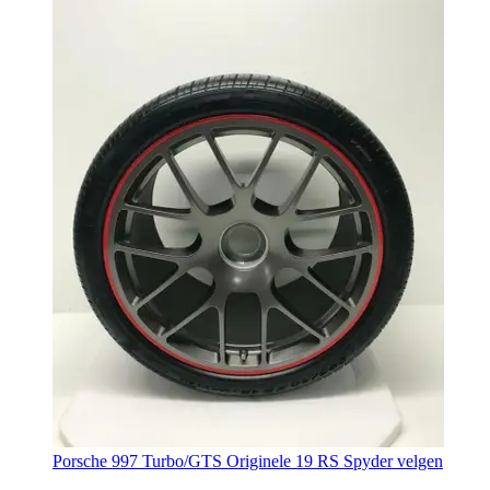
Porsche 997 Turbo/GTS Originele 19 RS Spyder velgen