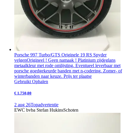
Porsche 997 Turbo/GTS Originele 19 RS Spyder
velgen
Origineel ! Geen namaak ! Platinium zijdeglans
metaalkleur met rode omlijsting. Eventueel leverbaar met
porsche goedgekeurde banden met n-codering. Zomer- of
winterbanden naar keuze. Prijs ter plaatse
Gebruikt
Ophalen
€ 1.750,00
2 aug 26
Topadvertentie
EWC bvba Stefan Hukins
Schoten