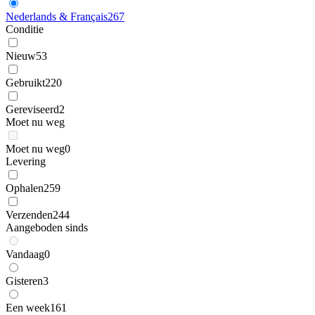
Nederlands & Français
267
Conditie
Nieuw
53
Gebruikt
220
Gereviseerd
2
Moet nu weg
Moet nu weg
0
Levering
Ophalen
259
Verzenden
244
Aangeboden sinds
Vandaag
0
Gisteren
3
Een week
161