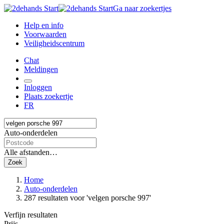
Ga naar zoekertjes
Help en info
Voorwaarden
Veiligheidscentrum
Chat
Meldingen
Inloggen
Plaats zoekertje
FR
Auto-onderdelen
Alle afstanden…
Zoek
Home
Auto-onderdelen
287 resultaten
voor 'velgen porsche 997'
Verfijn resultaten
Prijs