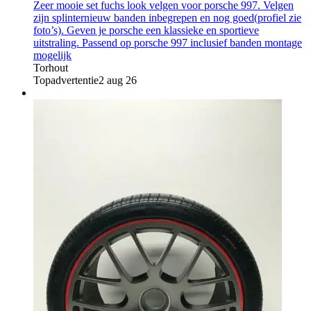
Zeer mooie set fuchs look velgen voor porsche 997. Velgen
zijn splinternieuw banden inbegrepen en nog goed(profiel zie
foto’s). Geven je porsche een klassieke en sportieve
uitstraling. Passend op porsche 997 inclusief banden montage
mogelijk
Torhout
Topadvertentie
2 aug 26