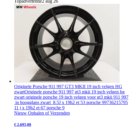
Topadvertentie
2 aug 26
Originele Porsche 911 997 GT3 MKII 19 inch velgen HG
zwart
Originele porsche 911 997 gt3 mkii 19 inch velgen hg
zwart originele porsche 19 inch velgen voor gt3 mkii 911 997
in hoogglans zwart 8.5J x 19h2 et 53 porsche 99736215795
11 j x 19h2 et 67 porsche 9
Nieuw
Ophalen of Verzenden
€ 2.695,00