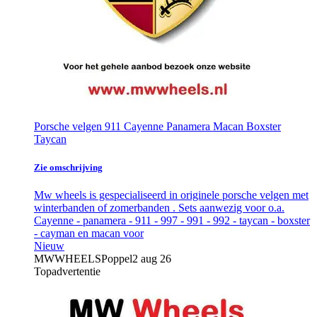
Porsche velgen 911 Cayenne Panamera Macan Boxster
Taycan
Zie omschrijving
Mw wheels is gespecialiseerd in originele porsche velgen met
winterbanden of zomerbanden . Sets aanwezig voor o.a.
Cayenne - panamera - 911 - 997 - 991 - 992 - taycan - boxster
- cayman en macan voor
Nieuw
MWWHEELS
Poppel
2 aug 26
Topadvertentie