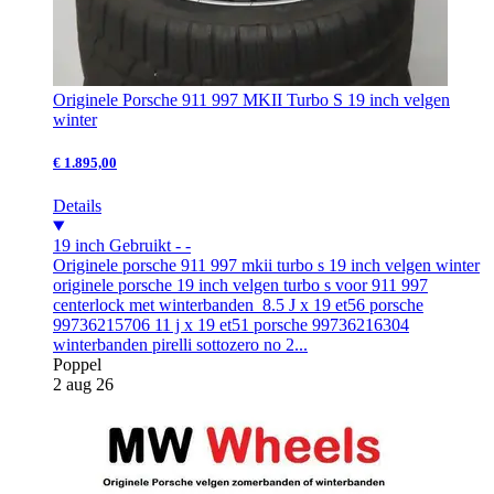
Originele Porsche 911 997 MKII Turbo S 19 inch velgen
winter
€ 1.895,00
Details
19 inch
Gebruikt
-
-
Originele porsche 911 997 mkii turbo s 19 inch velgen winter
originele porsche 19 inch velgen turbo s voor 911 997
centerlock met winterbanden 8.5 J x 19 et56 porsche
99736215706 11 j x 19 et51 porsche 99736216304
winterbanden pirelli sottozero no 2...
Poppel
2 aug 26