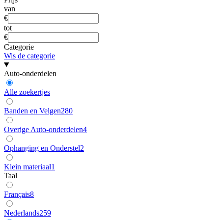
van
€
tot
€
Categorie
Wis de categorie
Auto-onderdelen
Alle zoekertjes
Banden en Velgen
280
Overige Auto-onderdelen
4
Ophanging en Onderstel
2
Klein materiaal
1
Taal
Français
8
Nederlands
259