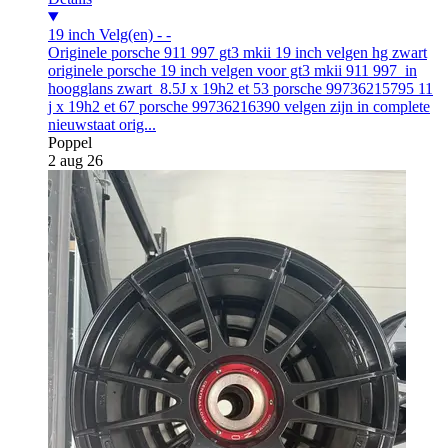
19 inch
Velg(en)
-
-
Originele porsche 911 997 gt3 mkii 19 inch velgen hg zwart
originele porsche 19 inch velgen voor gt3 mkii 911 997 in
hoogglans zwart 8.5J x 19h2 et 53 porsche 99736215795 11
j x 19h2 et 67 porsche 99736216390 velgen zijn in complete
nieuwstaat orig...
Poppel
2 aug 26