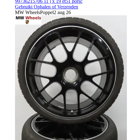
99736215706 11 j x 19 et51 porsc
Gebruikt
Ophalen of Verzenden
MW Wheels
Poppel
2 aug 26