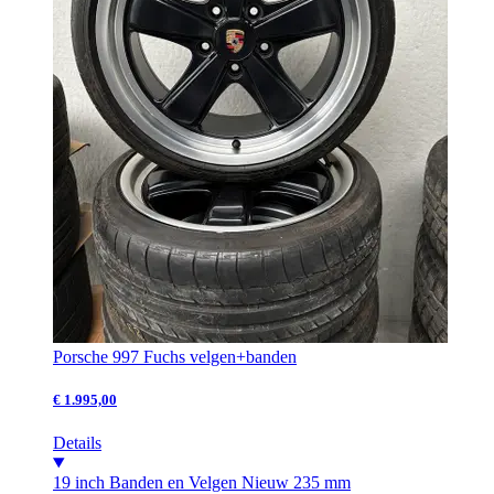
Porsche 997 Fuchs velgen+banden
€ 1.995,00
Details
19 inch
Banden en Velgen
Nieuw
235 mm