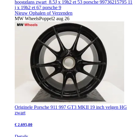
hoogglans zwart 8.5J x 19h2 et 53 porsche 99736215795 11
j x 19h2 et 67 porsche 9
Nieuw
Ophalen of Verzenden
MW Wheels
Poppel
2 aug 26
Originele Porsche 911 997 GT3 MKII 19 inch velgen HG
zwart
€ 2.695,00
Details