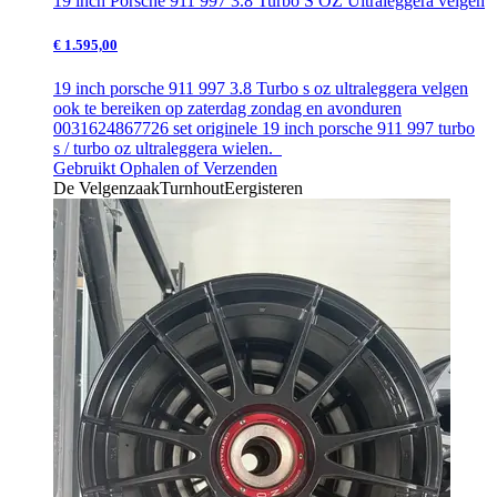
19 inch Porsche 911 997 3.8 Turbo S OZ Ultraleggera velgen
€ 1.595,00
19 inch porsche 911 997 3.8 Turbo s oz ultraleggera velgen
ook te bereiken op zaterdag zondag en avonduren
0031624867726 set originele 19 inch porsche 911 997 turbo
s / turbo oz ultraleggera wielen.
Gebruikt
Ophalen of Verzenden
De Velgenzaak
Turnhout
Eergisteren