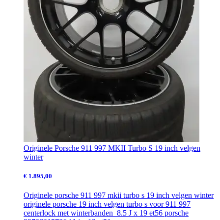
Originele Porsche 911 997 MKII Turbo S 19 inch velgen
winter
€ 1.895,00
Originele porsche 911 997 mkii turbo s 19 inch velgen winter
originele porsche 19 inch velgen turbo s voor 911 997
centerlock met winterbanden 8.5 J x 19 et56 porsche