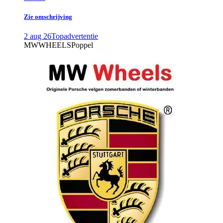
Zie omschrijving
2 aug 26
Topadvertentie
MWWHEELS
Poppel