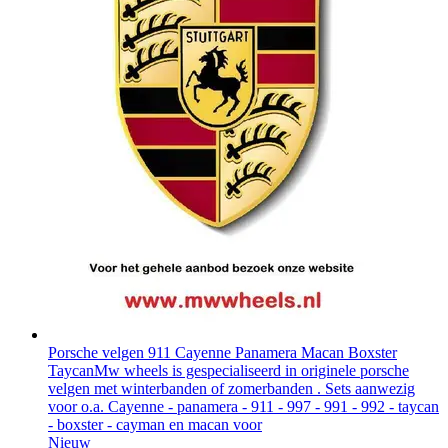
Porsche velgen 911 Cayenne Panamera Macan Boxster
Taycan
Mw wheels is gespecialiseerd in originele porsche
velgen met winterbanden of zomerbanden . Sets aanwezig
voor o.a. Cayenne - panamera - 911 - 997 - 991 - 992 - taycan
- boxster - cayman en macan voor
Nieuw