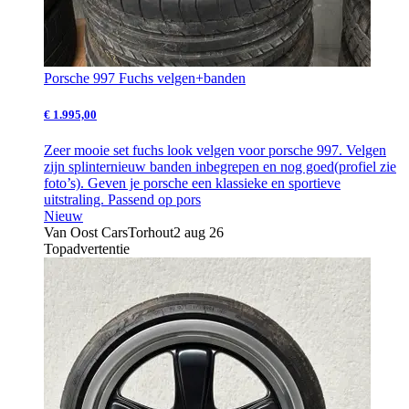
Porsche 997 Fuchs velgen+banden
€ 1.995,00
Zeer mooie set fuchs look velgen voor porsche 997. Velgen
zijn splinternieuw banden inbegrepen en nog goed(profiel zie
foto’s). Geven je porsche een klassieke en sportieve
uitstraling. Passend op pors
Nieuw
Van Oost Cars
Torhout
2 aug 26
Topadvertentie