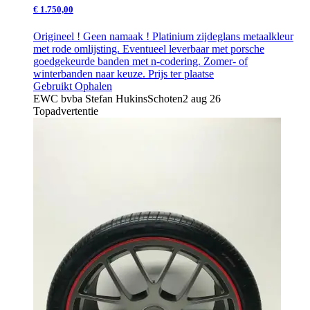
€ 1.750,00
Origineel ! Geen namaak ! Platinium zijdeglans metaalkleur
met rode omlijsting. Eventueel leverbaar met porsche
goedgekeurde banden met n-codering. Zomer- of
winterbanden naar keuze. Prijs ter plaatse
Gebruikt
Ophalen
EWC bvba Stefan Hukins
Schoten
2 aug 26
Topadvertentie