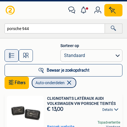
Auto-onderdelen
Sorteer op
Alle afstanden…
Bewaar je zoekopdracht
Filters
Auto-onderdelen
CLIGNOTANTS LATÉRAUX AUDI
VOLKSWAGEN VW PORSCHE TEINTÉS
€ 13,00
Details
Topadvertentie
Bezoek website
Vandaag