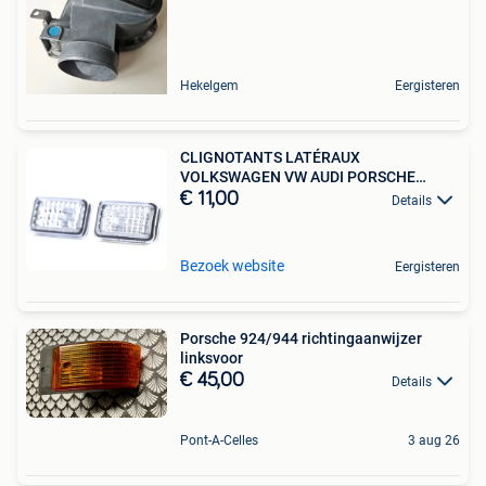
Hekelgem
Eergisteren
CLIGNOTANTS LATÉRAUX
VOLKSWAGEN VW AUDI PORSCHE
CHROMÉ
€ 11,00
Details
Bezoek website
Eergisteren
Porsche 924/944 richtingaanwijzer
linksvoor
€ 45,00
Details
Pont-A-Celles
3 aug 26