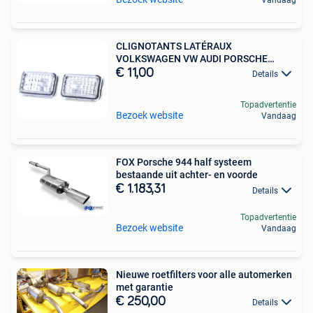
CLIGNOTANTS LATÉRAUX
VOLKSWAGEN VW AUDI PORSCHE
CHROMÉ
€ 11,00
Details
Topadvertentie
Bezoek website
Vandaag
FOX Porsche 944 half systeem
bestaande uit achter- en voorde
€ 1.183,31
Details
Topadvertentie
Bezoek website
Vandaag
Nieuwe roetfilters voor alle automerken
met garantie
€ 250,00
Details