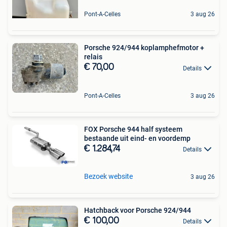
Pont-A-Celles
3 aug 26
Porsche 924/944 koplamphefmotor +
relais
€ 70,00
Details
Pont-A-Celles
3 aug 26
FOX Porsche 944 half systeem
bestaande uit eind- en voordemp
€ 1.284,74
Details
Bezoek website
3 aug 26
Hatchback voor Porsche 924/944
€ 100,00
Details