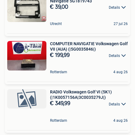
Navigatie 5G1819743
€ 39,00
Details
Utrecht
27 jul 26
COMPUTER NAVIGATIE Volkswagen Golf
VII (AUA) (|5G0035846|)
€ 199,99
Details
Rotterdam
4 aug 26
RADIO Volkswagen Golf VI (5K1)
(|1K0057156A|3C0035279J|)
€ 349,99
Details
Rotterdam
4 aug 26