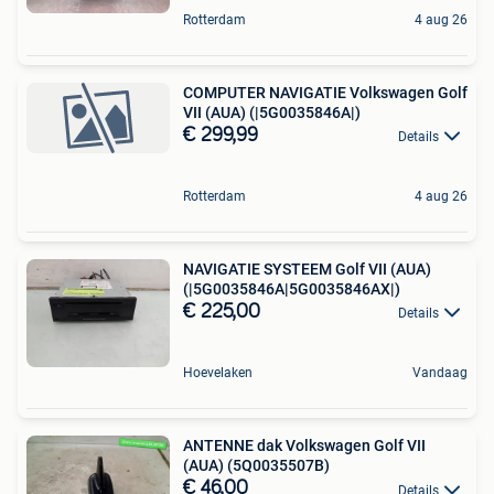
Rotterdam
4 aug 26
COMPUTER NAVIGATIE Volkswagen Golf
VII (AUA) (|5G0035846A|)
€ 299,99
Details
Rotterdam
4 aug 26
NAVIGATIE SYSTEEM Golf VII (AUA)
(|5G0035846A|5G0035846AX|)
€ 225,00
Details
Hoevelaken
Vandaag
ANTENNE dak Volkswagen Golf VII
(AUA) (5Q0035507B)
€ 46,00
Details