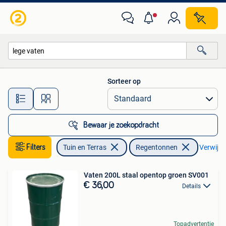
Regentonnen
Sorteer op
Alle afstanden…
Bewaar je zoekopdracht
Filters
Tuin en Terras
Regentonnen
Verwijder
Vaten 200L staal opentop groen SV001
€ 36,00
Details
Topadvertentie