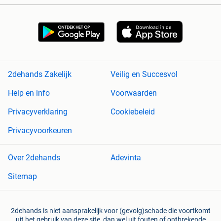
2dehands Zakelijk
Veilig en Succesvol
Help en info
Voorwaarden
Privacyverklaring
Cookiebeleid
Privacyvoorkeuren
Over 2dehands
Adevinta
Sitemap
2dehands is niet aansprakelijk voor (gevolg)schade die voortkomt
uit het gebruik van deze site, dan wel uit fouten of ontbrekende