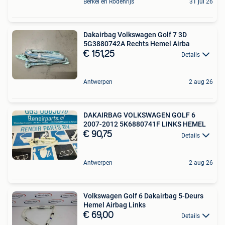
Berkel en Rodenrijs
31 jul 26
Dakairbag Volkswagen Golf 7 3D
5G3880742A Rechts Hemel Airba
€ 151,25
Details
Antwerpen
2 aug 26
DAKAIRBAG VOLKSWAGEN GOLF 6
2007-2012 5K6880741F LINKS HEMEL
€ 90,75
Details
Antwerpen
2 aug 26
Volkswagen Golf 6 Dakairbag 5-Deurs
Hemel Airbag Links
€ 69,00
Details