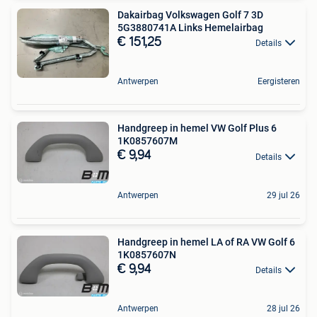
Dakairbag Volkswagen Golf 7 3D
5G3880741A Links Hemelairbag
€ 151,25
Details
Antwerpen
Eergisteren
Handgreep in hemel VW Golf Plus 6
1K0857607M
€ 9,94
Details
Antwerpen
29 jul 26
Handgreep in hemel LA of RA VW Golf 6
1K0857607N
€ 9,94
Details
Antwerpen
28 jul 26